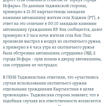
дороге села Сомониён сельсовета Чоркух города
Исфары». По данным таджикской стороны,
примерно в 21:30 кыргызстанцы закидали
камнями автомашину жителя села Ходжаи (РТ), в
ответ на это сельчане в 00:10 закидали камнями
автомашину гражданина КР. Как сообщается, далее
примерно в 2 часа ночи жители села Кок-Таш
произвели выстрел в воздух из охотничьего ружья,
а примерно в 4 часа утра из охотничьего ружья
была обстреляна автомашина сотрудника ОВД-2
города Исфара - пуля попала в дверцу автомашины,
сам сотрудник не пострадал.
В ГКНБ Таджикистана отметили, что «участились
случаи использования охотничьего оружия
отдельными гражданами Кыргызстана в целях
провокации». Таджикская сторона заявляет, что в
подобных случаях вся ответственность возлагается