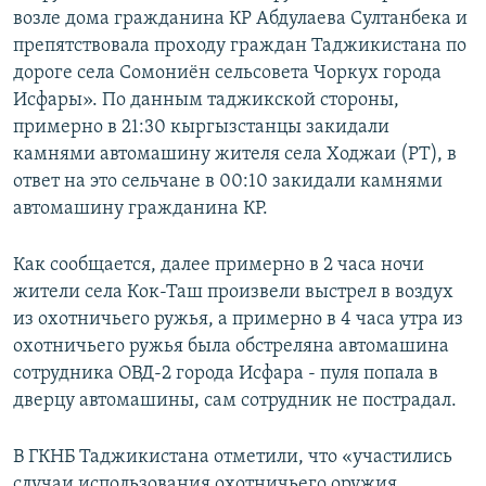
возле дома гражданина КР Абдулаева Султанбека и
препятствовала проходу граждан Таджикистана по
дороге села Сомониён сельсовета Чоркух города
Исфары». По данным таджикской стороны,
примерно в 21:30 кыргызстанцы закидали
камнями автомашину жителя села Ходжаи (РТ), в
ответ на это сельчане в 00:10 закидали камнями
автомашину гражданина КР.
Как сообщается, далее примерно в 2 часа ночи
жители села Кок-Таш произвели выстрел в воздух
из охотничьего ружья, а примерно в 4 часа утра из
охотничьего ружья была обстреляна автомашина
сотрудника ОВД-2 города Исфара - пуля попала в
дверцу автомашины, сам сотрудник не пострадал.
В ГКНБ Таджикистана отметили, что «участились
случаи использования охотничьего оружия