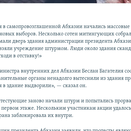
я в самопровозглашенной Абхазии начались массовые 
новых выборов. Несколько сотен митингующих собрал
мали дверь здания администрации президента Абхази
зяли учреждение штурмом. Люди около здания скан
ходи в отставку!»
нистра внутренних дел Абхазии Беслан Багателия со
анительные органы ненадолго вытеснили из здания п
 в здание выдворили», — сказал он.
отестующие заново начали штурм и попытались прорва
а первом этаже. Нескольким участникам акции удалось
рана заблокировала их внутри.
ции президента Абхазии заявили, что протесты являю