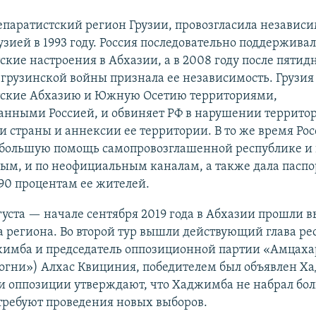
епаратистский регион Грузии, провозгласила независи
узией в 1993 году. Россия последовательно поддержива
ские настроения в Абхазии, а в 2008 году после пятид
грузинской войны признала ее независимость. Грузия
тские Абхазию и Южную Осетию территориями,
анными Россией, и обвиняет РФ в нарушении террито
и страны и аннексии ее территории. В то же время Рос
 большую помощь самопровозглашенной республике и 
ым, и по неофициальным каналам, а также дала паспо
90 процентам ее жителей.
густа — начале сентября 2019 года в Абхазии прошли 
 региона. Во второй тур вышли действующий глава ре
жимба и председатель оппозиционной партии «Амцаха
 огни») Алхас Квициния, победителем был объявлен Х
и оппозиции утверждают, что Хаджимба не набрал бо
 требуют проведения новых выборов.