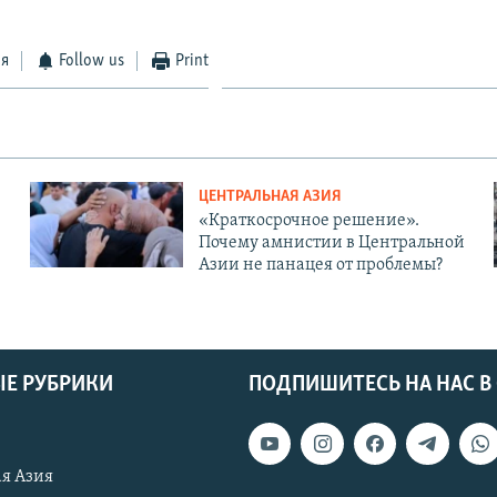
ся
Follow us
Print
ЦЕНТРАЛЬНАЯ АЗИЯ
«Краткосрочное решение».
Почему амнистии в Центральной
Азии не панацея от проблемы?
Е РУБРИКИ
ПОДПИШИТЕСЬ НА НАС В
я Азия