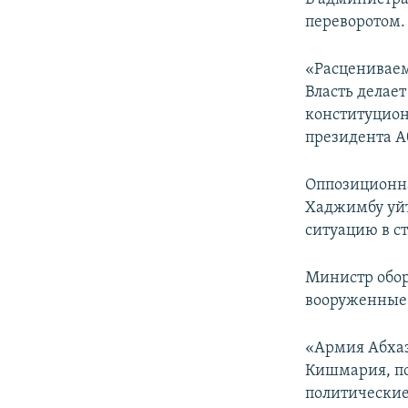
переворотом.
«Расцениваем
Власть делает
конституцион
президента А
Оппозиционна
Хаджимбу уйт
ситуацию в ст
Министр обор
вооруженные 
«Армия Абхаз
Кишмария, по
политические