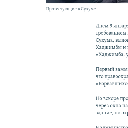
Протестующие в Сухуме.
Днем 9 январ
требованием 
Сухума, выло
Хаджимбы и в
«Хаджимба, у
Первый замми
что правоохр
«Ворвавшихся
Но вскоре пр
через окна н
здание, но ох
В администра