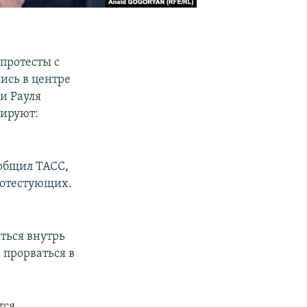
протесты с
ись в центре
и Рауля
дируют:
общил ТАСС,
ротестующих.
ться внутрь
 прорваться в
тся