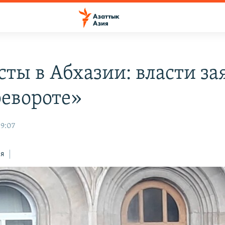
сты в Абхазии: власти за
ревороте»
19:07
ся