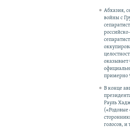
Абхазия, с
войны с Гр
сепаратист
российско-
сепаратис
оккупиров
целостност
оказывает
официальн
примерно 
В конце ав
президента
Рауль Хад
(«Родовые
сторонник
голосов, и