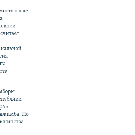
мость после
ла
невной
 считает
риальной
сия
по
рта
выборы
спублики
ра»
аджимба. Но
льшинства