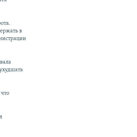
ота.
держать в
инистрации
вала
 ухудшать
 что
л