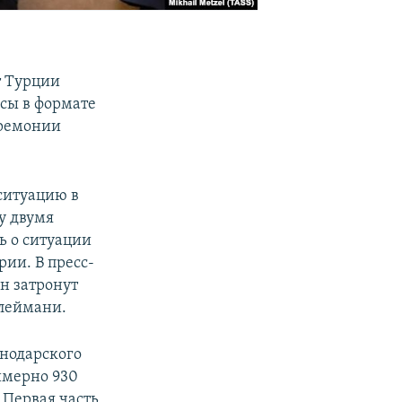
т Турции
сы в формате
еремонии
ситуацию в
у двумя
ть о ситуации
ии. В пресс-
ан затронут
улеймани.
снодарского
имерно 930
 Первая часть