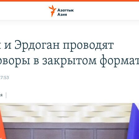
 и Эрдоган проводят
оворы в закрытом форма
17:53
ся