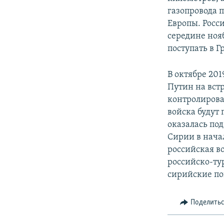
газопровода 
Европы. Росси
середине нояб
поступать в 
В октябре 20
Путин на вст
контролирова
войска будут
оказалась под
Сирии в нача
российская в
российско-ту
сирийские по
Поделить