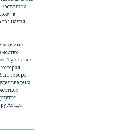
о-Восточной
ока" в
о газ начал
 Владимир
овместно
ат. Турецкие
 которая
й на севере
удет введена
местное
рнутся
ру Асаду.