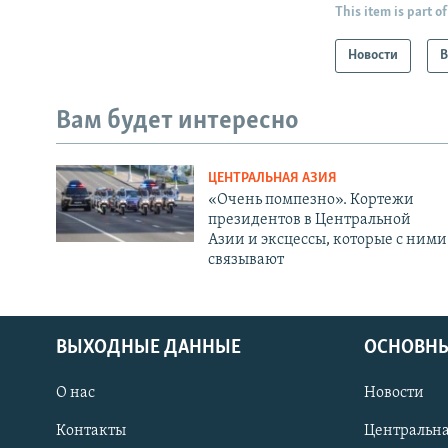
This item is part of
Новости
В
Вам будет интересно
ЦЕНТРАЛЬНАЯ АЗИЯ
«Очень помпезно». Кортежи
президентов в Центральной
Азии и эксцессы, которые с ними
связывают
ВЫХОДНЫЕ ДАННЫЕ
ОСНОВНЫ
О нас
Новости
Контакты
Центральна