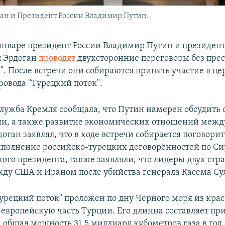
ан и Президент России Владимир Путин.
 январе президент России Владимир Путин и президен
п Эрдоган
проводят
двухсторонние переговоры без прес
н". После встречи они собираются принять участие в ц
ровода "Турецкий поток".
служба Кремля сообщала, что Путин намерен обсудить 
и, а также развитие экономических отношений межд
оган заявлял, что в ходе встречи собирается поговори
ыполнение российско-турецких договорённостей по Сир
ого президента, также заявляли, что лидеры двух стр
ду США и Ираном после убийства генерала Касема С
Турецкий поток" проложен по дну Черного моря из кра
в европейскую часть Турции. Его длинна составляет пр
 общая мощность 31,5 миллиард кубометров газа в год.