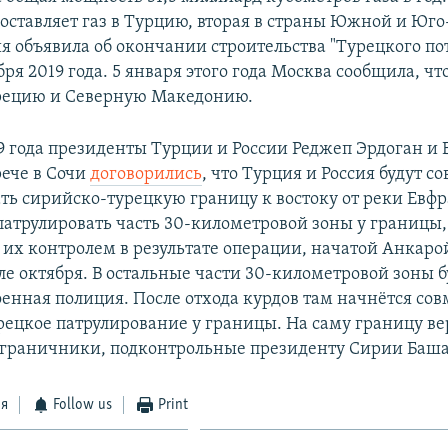
поставляет газ в Турцию, вторая в страны Южной и Юг
я объявила об окончании строительства "Турецкого пот
ря 2019 года. 5 января этого года Москва сообщила, чт
Грецию и Северную Македонию.
19 года президенты Турции и России Реджеп Эрдоган и
рече в Сочи
договорились
, что Турция и Россия будут с
ть сирийско-турецкую границу к востоку от реки Евфр
 патрулировать часть 30-километровой зоны у границы,
 их контролем в результате операции, начатой Анкаро
ле октября. В остальные части 30-километровой зоны б
оенная полиция. После отхода курдов там начнётся сов
рецкое патрулирование у границы. На саму границу ве
граничники, подконтрольные президенту Сирии Баша
ся
Follow us
Print