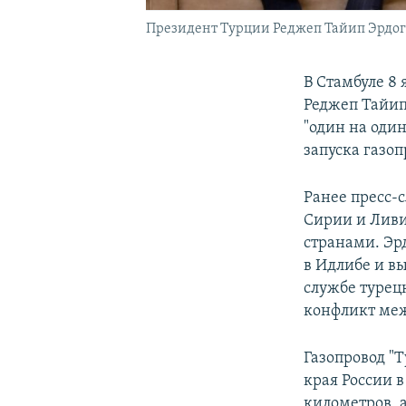
Президент Турции Реджеп Тайип Эрдог
В Стамбуле 8
Реджеп Тайи
"один на оди
запуска газоп
Ранее пресс-
Сирии и Ливи
странами. Эрд
в Идлибе и в
службе турецк
конфликт меж
Газопровод "
края России 
километров, а