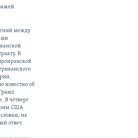
тражей
шений между
ыми
иканской
ракту. В
 проиранской
мериканского
ории.
ло известно об
 Трамп
. В четверг
ороны США
 словам, на
ый ответ.