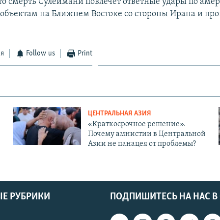
то смерть Сулеймани повлечет ответные удары по аме
объектам на Ближнем Востоке со стороны Ирана и пр
ся
Follow us
Print
ЦЕНТРАЛЬНАЯ АЗИЯ
«Краткосрочное решение».
Почему амнистии в Центральной
Азии не панацея от проблемы?
Е РУБРИКИ
ПОДПИШИТЕСЬ НА НАС В