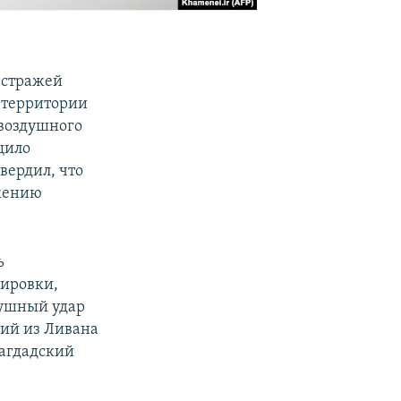
 стражей
 территории
 воздушного
щило
вердил, что
яжению
ь
ировки,
душный удар
ший из Ливана
багдадский