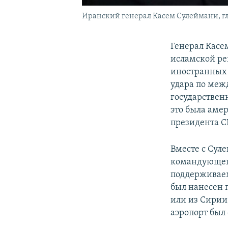
Иранский генерал Касем Сулеймани, гл
Генерал Касе
исламской ре
иностранных г
удара по меж
государствен
это была аме
президента С
Вместе с Сул
командующег
поддерживаем
был нанесен 
или из Сирии
аэропорт был