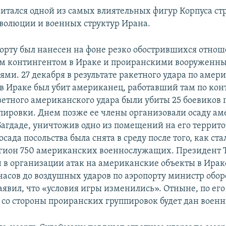
итался одной из самых влиятельных фигур Корпуса с
волюции и военных структур Ирана.
порту был нанесен на фоне резко обострившихся отно
м контингентом в Ираке и проиранскими вооруженн
ми. 27 декабря в результате ракетного удара по амер
 в Ираке был убит американец, работавший там по конт
тветного американского удара были убиты 25 боевиков
пировки. Днем позже ее члены организовали осаду а
 Багдаде, уничтожив одно из помещений на его террит
сада посольства была снята в среду после того, как ста
егион 750 американских военнослужащих. Президент
 в организации атак на американские объекты в Ираке
 часов до воздушных ударов по аэропорту министр об
явил, что «условия игры изменились». Отныне, по его
 со стороны проиранских группировок будет дан военн