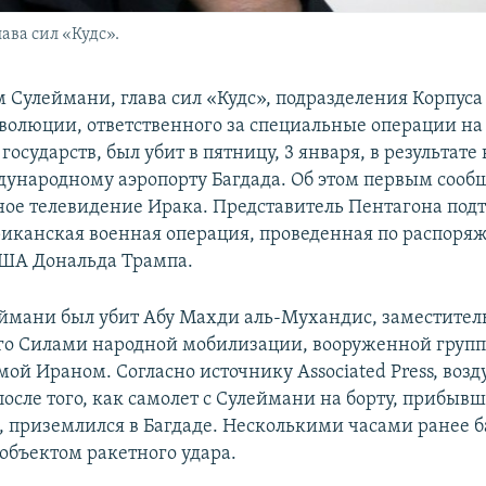
ава сил «Кудс».
м Сулеймани, глава сил «Кудс», подразделения Корпуса
волюции, ответственного за специальные операции на
осударств, был убит в пятницу, 3 января, в результате
дународному аэропорту Багдада. Об этом первым сооб
ное телевидение Ирака. Представитель Пентагона подт
риканская военная операция, проведенная по распор
ША Дональда Трампа.
еймани был убит Абу Махди аль-Мухандис, заместител
о Силами народной мобилизации, вооруженной групп
ой Ираном. Согласно источнику Associated Press, воз
после того, как самолет с Сулеймани на борту, прибыв
, приземлился в Багдаде. Несколькими часами ранее 
 объектом ракетного удара.