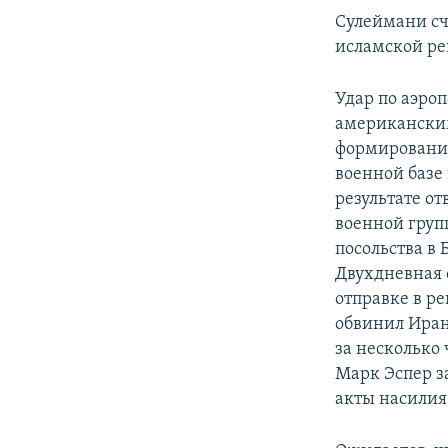
Сулеймани сч
исламской ре
Удар по аэро
американски
формирования
военной базе
результате о
военной груп
посольства в
Двухдневная о
отправке в р
обвинил Иран
за несколько
Марк Эспер за
акты насилия