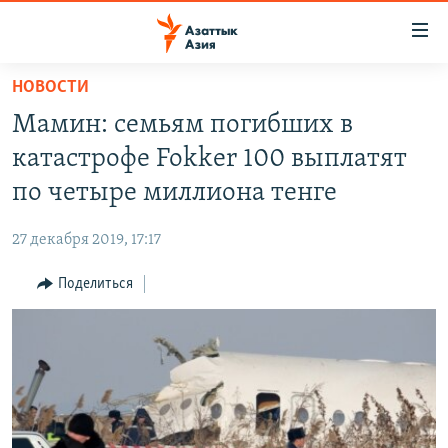
Доступность
ссылок
Вернуться
НОВОСТИ
к
ЦЕНТРАЛЬНАЯ АЗИЯ
Мамин: семьям погибших в
основному
НОВОСТИ
КАЗАХСТАН
содержанию
катастрофе Fokker 100 выплатят
ВОЙНА В УКРАИНЕ
Вернутся
КЫРГЫЗСТАН
по четыре миллиона тенге
к
НА ДРУГИХ ЯЗЫКАХ
УЗБЕКИСТАН
главной
27 декабря 2019, 17:17
ТАДЖИКИСТАН
ҚАЗАҚША
навигации
ПОДПИШИТЕСЬ НА НАС В СОЦСЕТЯХ
Вернутся
Поделиться
КЫРГЫЗЧА
к
ЎЗБЕКЧА
поиску
ТОҶИКӢ
Все сайты РСЕ/РС
TÜRKMENÇE