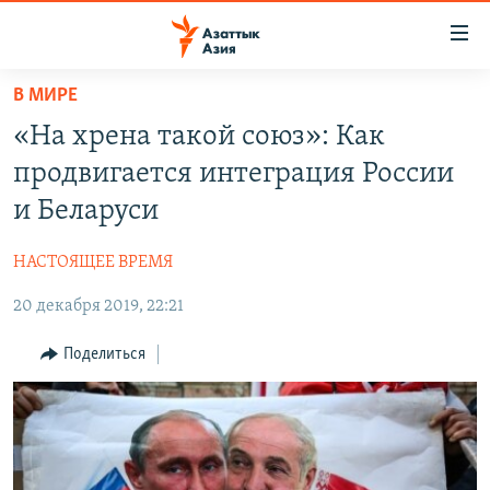
Доступность
ссылок
Вернуться
В МИРЕ
к
ЦЕНТРАЛЬНАЯ АЗИЯ
«На хрена такой союз»: Как
основному
НОВОСТИ
КАЗАХСТАН
содержанию
продвигается интеграция России
ВОЙНА В УКРАИНЕ
Вернутся
КЫРГЫЗСТАН
и Беларуси
к
НА ДРУГИХ ЯЗЫКАХ
УЗБЕКИСТАН
главной
НАСТОЯЩЕЕ ВРЕМЯ
ТАДЖИКИСТАН
ҚАЗАҚША
навигации
ПОДПИШИТЕСЬ НА НАС В СОЦСЕТЯХ
Вернутся
20 декабря 2019, 22:21
КЫРГЫЗЧА
к
ЎЗБЕКЧА
Поделиться
поиску
ТОҶИКӢ
Все сайты РСЕ/РС
TÜRKMENÇE