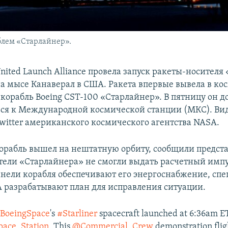
блем «Старлайнер».
ited Launch Alliance провела запуск ракеты-носителя 
а мысе Канаверал в США. Ракета впервые вывела в ко
корабль Boeing CST-100 «Старлайнер». В пятницу он 
ся к Международной космической станции (МКС). Вид
witter американского космического агентства NASA.
корабль вышел на нештатную орбиту, сообщили предст
атели «Старлайнера» не смогли выдать расчетный импу
нели корабля обеспечивают его энергоснабжение, сп
A разрабатывают план для исправления ситуации.
BoeingSpace
's
#Starliner
spacecraft launched at 6:36am ET 
ace_Station
. This
@Commercial_Crew
demonstration flig