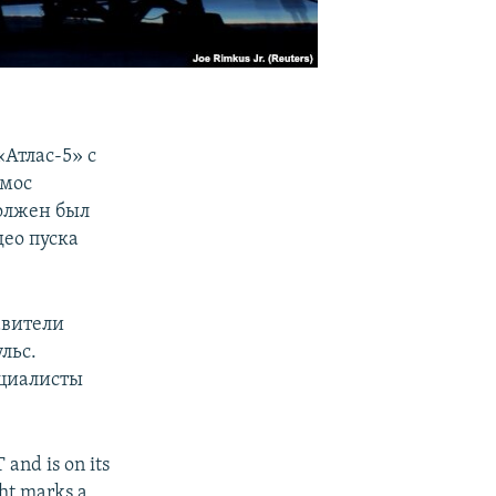
«Атлас-5» с
смос
должен был
ео пуска
авители
льс.
ециалисты
and is on its
ht marks a