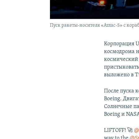
Пуск ракеты-носителя «Атлас-5» с кора
Корпорация Un
космодрома н
космический 
пристыковать
выложено в T
После пуска 
Boeing. Двиг
Солнечные па
Boeing и NAS
LIFTOFF! 🚀
@
way to the
@Sp