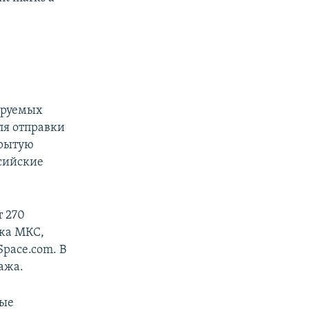
ируемых
ля отправки
крытую
ссийские
т 270
ажа МКС,
pace.com.​ В
ажа.
вые