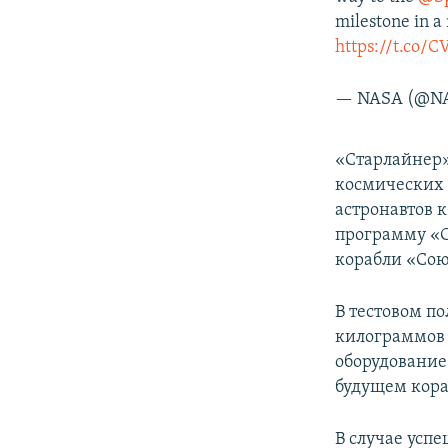
milestone in a
https://t.co
— NASA (@N
«Старлайнер»
космических 
астронавтов 
программу «С
корабли «Сою
В тестовом по
килограммов 
оборудование 
будущем кора
В случае усп