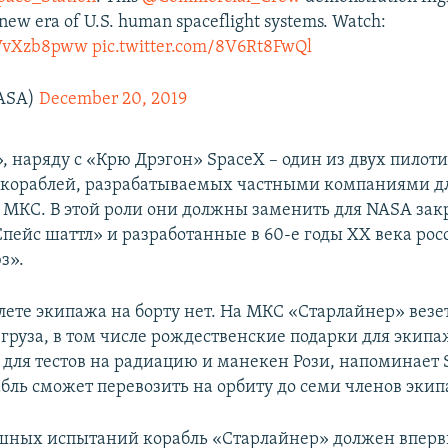
 new era of U.S. human spaceflight systems. Watch:
/CVvXzb8pww
pic.twitter.com/8V6Rt8FwQl
ASA)
December 20, 2019
, наряду с «Крю Дрэгон» SpaceX – один из двух пилот
кораблей, разрабатываемых частными компаниями д
к МКС. В этой роли они должны заменить для NASA за
пейс шаттл» и разработанные в 60-е годы XX века ро
з».
лете экипажа на борту нет. На МКС «Старлайнер» везе
груза, в том числе рождественские подарки для экип
для тестов на радиацию и манекен Рози, напоминает S
бль сможет перевозить на орбиту до семи членов экип
ешных испытаний корабль «Старлайнер» должен впер