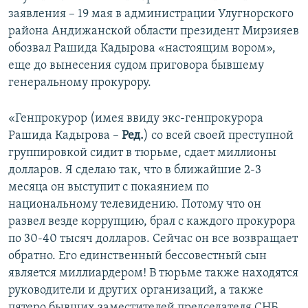
заявления – 19 мая в администрации Улугнорского
района Андижанской области президент Мирзияев
обозвал Рашида Кадырова «настоящим вором»,
еще до вынесения судом приговора бывшему
генеральному прокурору.
«Генпрокурор (имея ввиду экс-генпрокурора
Рашида Кадырова –
Ред.
) со всей своей преступной
группировкой сидит в тюрьме, сдает миллионы
долларов. Я сделаю так, что в ближайшие 2-3
месяца он выступит с покаянием по
национальному телевидению. Потому что он
развел везде коррупцию, брал с каждого прокурора
по 30-40 тысяч долларов. Сейчас он все возвращает
обратно. Его единственный бессовестный сын
является миллиардером! В тюрьме также находятся
руководители и других организаций, а также
пятеро бывших заместителей председателя СНБ.