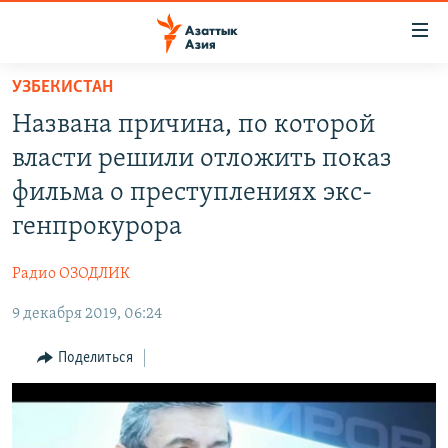
Доступность
ссылок
Вернуться
УЗБЕКИСТАН
к
ЦЕНТРАЛЬНАЯ АЗИЯ
Названа причина, по которой
основному
НОВОСТИ
КАЗАХСТАН
содержанию
власти решили отложить показ
ВОЙНА В УКРАИНЕ
Вернутся
КЫРГЫЗСТАН
фильма о преступлениях экс-
к
НА ДРУГИХ ЯЗЫКАХ
УЗБЕКИСТАН
генпрокурора
главной
ТАДЖИКИСТАН
ҚАЗАҚША
навигации
ПОДПИШИТЕСЬ НА НАС В СОЦСЕТЯХ
Радио ОЗОДЛИК
Вернутся
КЫРГЫЗЧА
к
9 декабря 2019, 06:24
ЎЗБЕКЧА
поиску
Поделиться
ТОҶИКӢ
Все сайты РСЕ/РС
TÜRKMENÇE