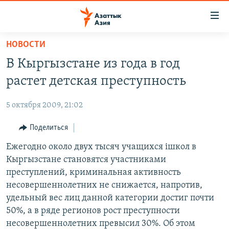
Доступность
ссылок
Вернуться
НОВОСТИ
к
ЦЕНТРАЛЬНАЯ АЗИЯ
В Кыргызстане из года в год
основному
НОВОСТИ
КАЗАХСТАН
содержанию
растет детская преступность
ВОЙНА В УКРАИНЕ
Вернутся
КЫРГЫЗСТАН
к
5 октября 2009, 21:02
НА ДРУГИХ ЯЗЫКАХ
УЗБЕКИСТАН
главной
Поделиться
ТАДЖИКИСТАН
ҚАЗАҚША
навигации
ПОДПИШИТЕСЬ НА НАС В СОЦСЕТЯХ
Вернутся
Ежегодно около двух тысяч учащихся iшкол в
КЫРГЫЗЧА
к
Кыргызстане становятся участниками
ЎЗБЕКЧА
поиску
преступлений, криминальная активность
ТОҶИКӢ
Все сайты РСЕ/РС
несовершеннолетних не снижается, напротив,
удельный вес лиц данной категории достиг почти
TÜRKMENÇE
50%, а в ряде регионов рост преступности
несовершеннолетних превысил 30%. Об этом