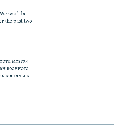
 We won’t be
er the past two
мерти мозга»
ран военного
колкостями в