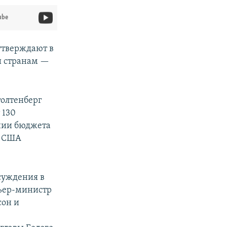
ube
утверждают в
и странам —
толтенберг
 130
ении бюджета
т США
суждения в
мьер-министр
сон и