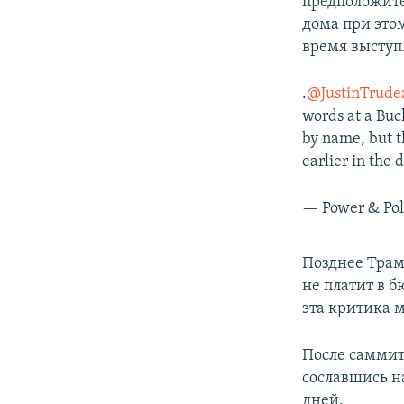
предположите
дома при это
время выступ
.
@JustinTrude
words at a Bu
by name, but t
earlier in the 
— Power & Po
Позднее Трам
не платит в 
эта критика м
После саммит
сославшись на
дней.