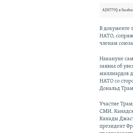
AZATTYQ в Facebo
В документе 
НАТО, сопряж
членам союза
Накануне сам
заявил об уве
миллиардов д
НАТО со стор
Дональд Трам
Участие Трам
СМИ. Канадск
Канады Джаст
президент Ф