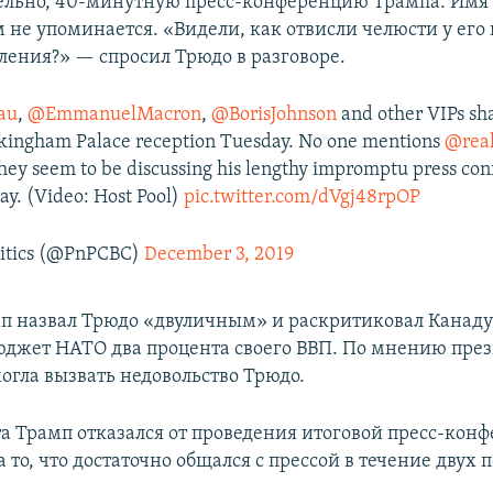
льно, 40-минутную пресс-конференцию Трампа. Имя 
м не упоминается. «Видели, как отвисли челюсти у его
ления?» — спросил Трюдо в разговоре.
au
,
@EmmanuelMacron
,
@BorisJohnson
and other VIPs sh
ckingham Palace reception Tuesday. No one mentions
@rea
hey seem to be discussing his lengthy impromptu press co
day. (Video: Host Pool)
pic.twitter.com/dVgj48rpOP
litics (@PnPCBC)
December 3, 2019
п назвал Трюдо «двуличным» и раскритиковал Канаду з
бюджет НАТО два процента своего ВВП. По мнению пре
огла вызвать недовольство Трюдо.
а Трамп отказался от проведения итоговой пресс-кон
 то, что достаточно общался с прессой в течение двух 