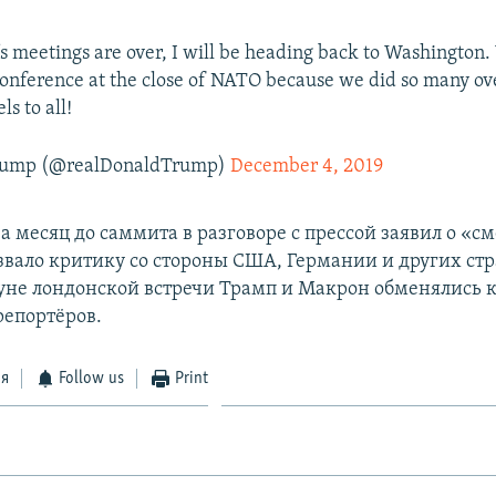
’s meetings are over, I will be heading back to Washington.
conference at the close of NATO because we did so many ov
ls to all!
Trump (@realDonaldTrump)
December 4, 2019
 месяц до саммита в разговоре с прессой заявил о «с
звало критику со стороны США, Германии и других ст
уне лондонской встречи Трамп и Макрон обменялись 
репортёров.
ся
Follow us
Print