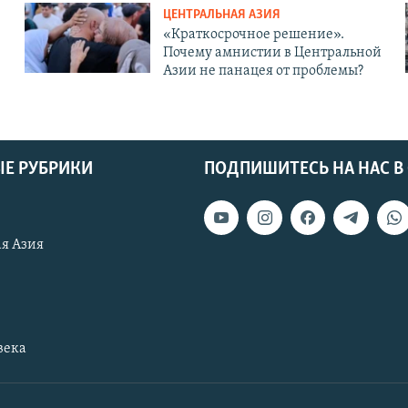
ЦЕНТРАЛЬНАЯ АЗИЯ
«Краткосрочное решение».
Почему амнистии в Центральной
Азии не панацея от проблемы?
Е РУБРИКИ
ПОДПИШИТЕСЬ НА НАС В
я Азия
века