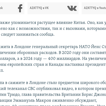
ok
AZATTYQ в VK
AZATTYQ в Yout
также упоминается растущее влияние Китая. Оно, как 
ено как с возможностями, так и с вызовами, которым
 следует заниматься сообща.
мита в Лондоне генеральный секретарь НАТО Йенс С
личении оборонных расходов. В 2020 году они составят
олларов, а в 2024 году — 400 миллиардов. На увелич
оны европейских стран и Канады настаивал президен
п.
па в саммите в Лондоне стало предметом широкого об
ий телеканал CBC опубликовал видео, в котором пре
ин Трюдо, глава правительства Британии Борис Джон
ранции Эммануэль Макрон оживленно обсуждают,