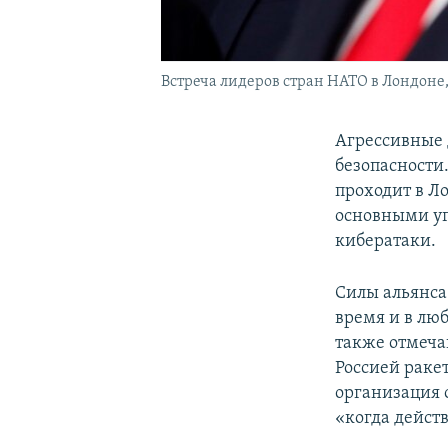
Встреча лидеров стран НАТО в Лондоне, 
Агрессивные 
безопасности.
проходит в Л
основными уг
кибератаки.
Силы альянса
время и в лю
также отмеча
Россией раке
организация 
«когда дейст