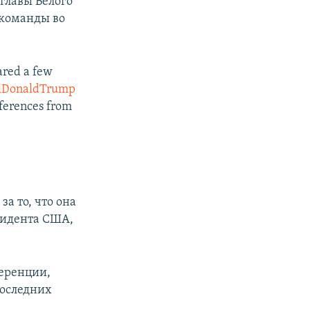
главы Белого
 команды во
ared a few
lDonaldTrump
nferences from
а то, что она
зидента США,
ференции,
последних