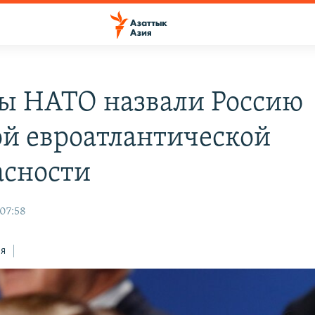
ы НАТО назвали Россию
ой евроатлантической
асности
 07:58
ся