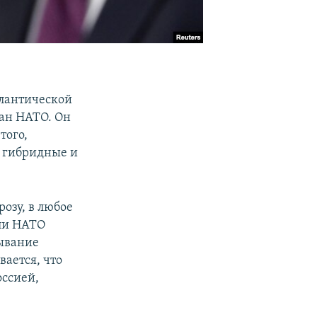
тлантической
ан НАТО. Он
того,
, гибридные и
озу, в любое
ели НАТО
тывание
вается, что
оссией,