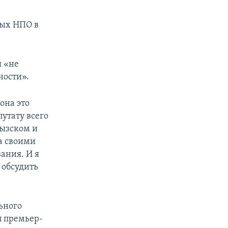
ных НПО в
я «не
ности».
она это
утату всего
гызском и
а своими
ания. И я
 обсудить
ьного
л премьер-