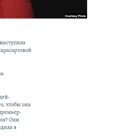
 выступила
Карасартовой
ра
дей-
о, чтобы она
премьер-
ии? Они
едила в