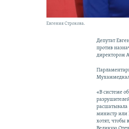
Евгения Строкова.
Депутат Евге
против назна
директором А
Парламентари
Мухаммедкал
«В системе о
разрушителей.
расшатывала 
министр или 
хотят, чтобы 
Великую Отеч