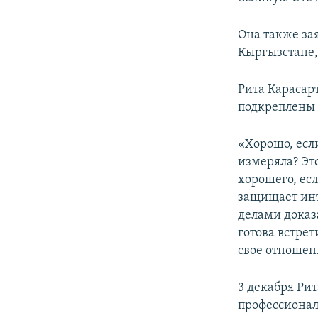
Она также за
Кыргызстане, 
Рита Карасар
подкреплены 
«Хорошо, если
измеряла? Эт
хорошего, ес
защищает инт
делами доказ
готова встрет
свое отношени
3 декабря Ри
профессионал