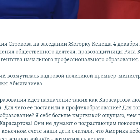
ния Строкова на заседании Жогорку Кенеша 4 декабря
чения общественного деятеля, правозащитницы Рита 
гентства начального профессионального образования.
й возмутилась кадровой политикой премьер-минист
ыя Абылгазиева.
бразования идет назначение таких как Карасартова лю
 Для чего ее поставили в профтехобразование? Для тог
образование? Я себя больше кыргызкой ощущаю, чем 
Карасартова! Они не думают о подрастающем поколен
в конечном счете наши дети считали, что Америка поб
ественную войну?» - возмутилась депутат.