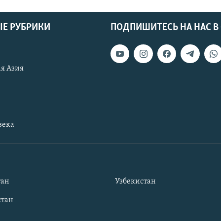
Е РУБРИКИ
ПОДПИШИТЕСЬ НА НАС В
я Азия
века
тан
Узбекистан
тан