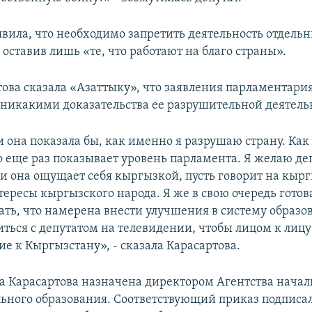
явила, что необходимо запретить деятельность отдель
оставив лишь «те, что работают на благо страны».
това сказала «Азаттыку», что заявления парламентари
никакими доказательства ее разрушительной деятель
 она показала бы, как именно я разрушаю страну. Как 
о еще раз показывает уровень парламента. Я желаю деп
ли она ощущает себя кыргызкой, пусть говорит на кыр
ересы кыргызского народа. Я же в свою очередь готов
ать, что намерена внести улучшения в систему образов
иться с депутатом на телевидении, чтобы лицом к лицу
е к Кыргызстану», - сказала Карасартова.
та Карасартова назначена директором Агентства начал
ьного образования. Соответствующий приказ подписа