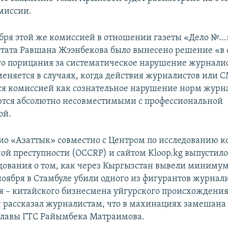
миссии.
ября этой же комиссией в отношении газеты «Дело №...
тата Равшана Жээнбекова было вынесено решение «в
о порицания за систематическое нарушение журнали
меняется в случаях, когда действия журналистов или 
я комиссией как сознательное нарушение норм журн
ются абсолютно несовместимыми с профессиональной
ой.
дио «Азаттык» совместно с Центром по исследованию 
ой преступности (OCCRP) и сайтом Kloop.kg выпустил
едования о том, как через Кыргызстан вывели миниму
ноября в Стамбуле убили одного из фигурантов журнал
я – китайского бизнесмена уйгурского происхождени
 рассказал журналистам, что в махинациях замешана
главы ГТС Райымбека Матраимова.