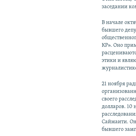
заседании ко
В начале окт
бывшего депу
общественног
КР». Оно при
расцениваютс
этики и явля
журналистик
21 ноября ра
организованн
своего рассл
долларов. 10 
расследовани
Саймаити. Он
бывшего зам