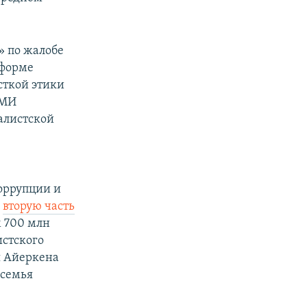
» по жалобе
 форме
сткой этики
СМИ
алистской
коррупции и
о
вторую часть
м 700 млн
истского
я Айеркена
 семья