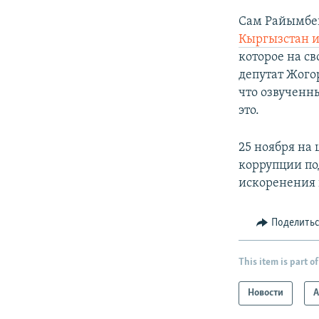
Сам Райымбек
Кыргызстан и 
которое на св
депутат Жого
что озвученн
это.
25 ноября на
коррупции по
искоренения 
Поделить
This item is part of
Новости
А