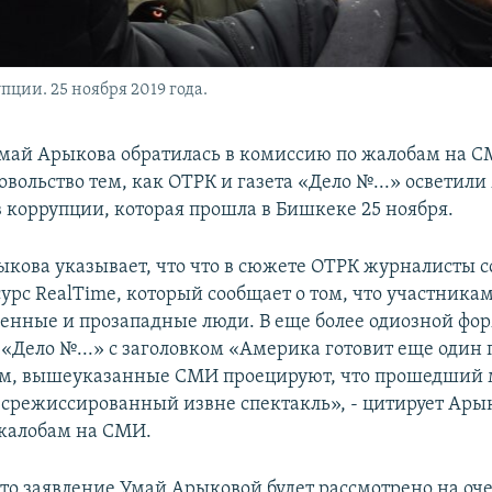
ции. 25 ноября 2019 года.
май Арыкова обратилась в комиссию по жалобам на С
овольство тем, как ОТРК и газета «Дело №...» осветил
 коррупции, которая прошла в Бишкеке 25 ноября.
ыкова указывает, что что в сюжете ОТРК журналисты 
урс RealTime, который сообщает о том, что участника
енные и прозападные люди. В еще более одиозной фор
 «Дело №...» с заголовком «Америка готовит еще один 
ом, вышеуказанные СМИ проецируют, что прошедший 
 срежиссированный извне спектакль», - цитирует Ары
жалобам на СМИ.
что заявление Умай Арыковой будет рассмотрено на оч