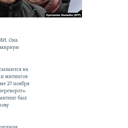
МИ. Она
и мирную
ссылаются на
ми митингов
ме 27 ноября
переворот».
митинг был
кову
ередном