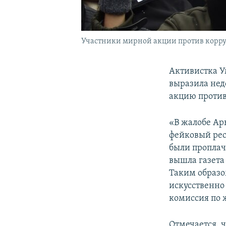
Участники мирной акции против корруп
Активистка У
выразила нед
акцию против
«В жалобе Ар
фейковый рес
были проплач
вышла газета
Таким образ
искусственно
комиссия по 
Отмечается, 