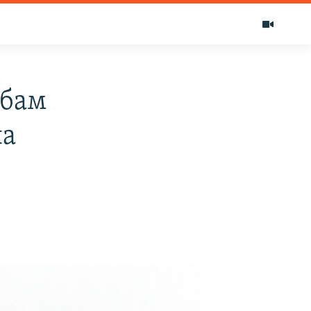
обам
на