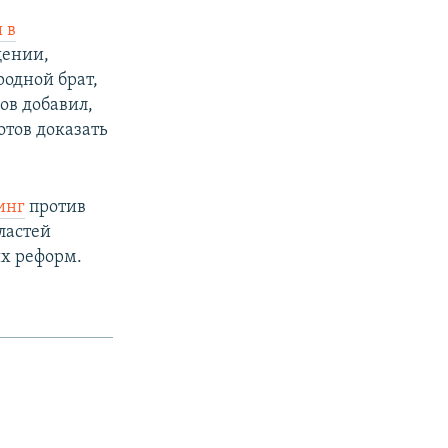
 в
щении,
родной брат,
в добавил,
отов доказать
инг
против
ластей
х реформ.