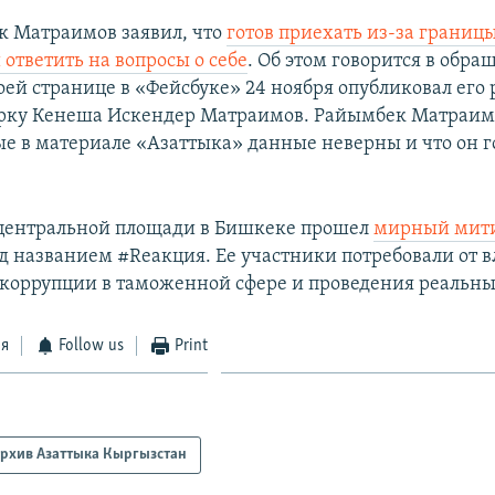
 Матраимов заявил, что
готов приехать из-за границы
ответить на вопросы о себе
. Об этом говорится в обра
оей странице в «Фейсбуке» 24 ноября опубликовал его 
рку Кенеша Искендер Матраимов. Райымбек Матраимо
ые в материале «Азаттыка» данные​ неверны и что он г
 центральной площади в Бишкеке прошел
мирный мит
д названием #Reакция. Ее участники потребовали от в
коррупции в таможенной сфере и проведения реальны
ся
Follow us
Print
рхив Азаттыка Кыргызстан