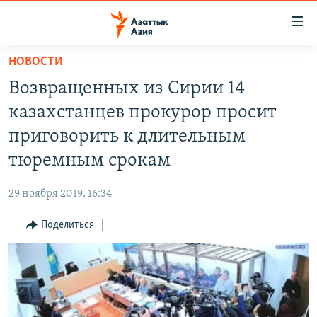
Доступность
ссылок
Вернуться
НОВОСТИ
к
ЦЕНТРАЛЬНАЯ АЗИЯ
Возвращенных из Сирии 14
основному
НОВОСТИ
КАЗАХСТАН
содержанию
казахстанцев прокурор просит
ВОЙНА В УКРАИНЕ
Вернутся
КЫРГЫЗСТАН
приговорить к длительным
к
НА ДРУГИХ ЯЗЫКАХ
УЗБЕКИСТАН
тюремным срокам
главной
ТАДЖИКИСТАН
ҚАЗАҚША
навигации
ПОДПИШИТЕСЬ НА НАС В СОЦСЕТЯХ
29 ноября 2019, 16:34
Вернутся
КЫРГЫЗЧА
к
Поделиться
ЎЗБЕКЧА
поиску
ТОҶИКӢ
Все сайты РСЕ/РС
TÜRKMENÇE