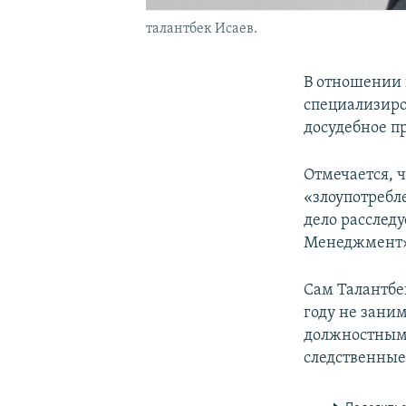
талантбек Исаев.
В отношении 
специализиро
досудебное п
Отмечается, 
«злоупотребл
дело расслед
Менеджмент» 
Сам Талантбе
году не зани
должностным 
следственные