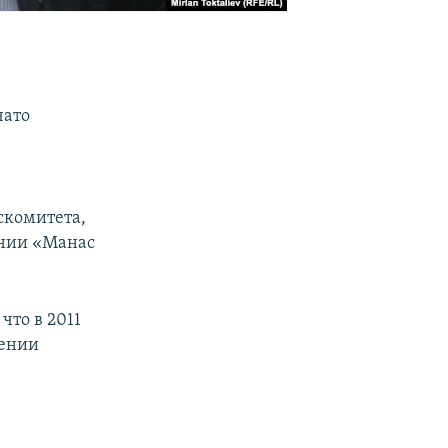
чато
скомитета,
ании «Манас
 что в 2011
лении
в