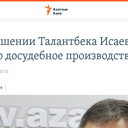
ошении Талантбека Исае
о досудебное производст
17:15
ся