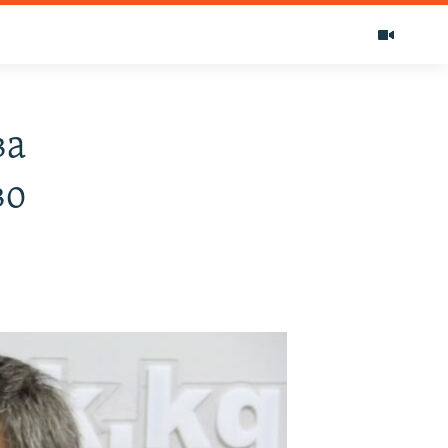
ва
во