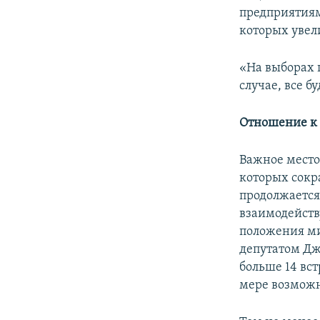
предприятиям
которых увел
«На выборах 
случае, все б
Отношение к
Важное место
которых сокр
продолжается
взаимодейств
положения миг
депутатом Дж
больше 14 вст
мере возможн