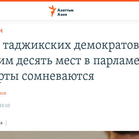
Н
 таджикских демократов
им десять мест в парламе
рты сомневаются
мов
15:10
ся