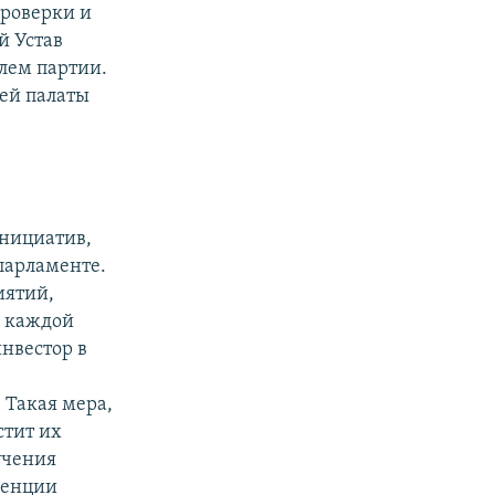
проверки и
й Устав
лем партии.
ей палаты
инициатив,
парламенте.
иятий,
а каждой
нвестор в
 Такая мера,
стит их
учения
ренции