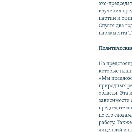
экс-председа
изучения пре
партии и офи
Спустя два г
парламента Т
Политически
На предстоящ
которые план
«Мы предложи
природных ре
области. Эта
зависимости 
председателю
по его слова
работу. Такж
лицензий и с