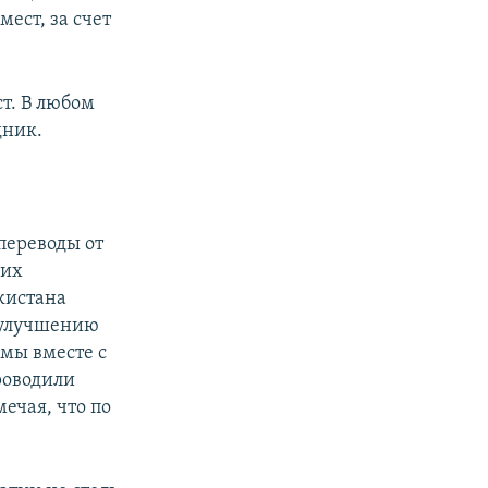
ест, за счет
т. В любом
дник.
переводы от
них
кистана
и улучшению
 мы вместе с
роводили
ечая, что по