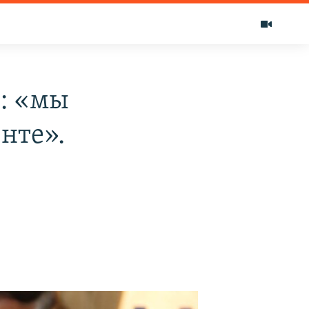
: «мы
нте».