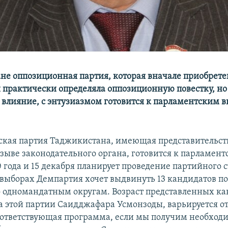
не оппозиционная партия, которая вначале приобрет
 практически определяла оппозиционную повестку, но
е влияние, с энтузиазмом готовится к парламентским 
кая партия Таджикистана, имеющая представительст
ыве законодательного органа, готовится к парламен
 года и 15 декабря планирует проведение партийного с
выборах Демпартия хочет выдвинуть 13 кандидатов п
по одномандатным округам. Возраст представленных ка
 этой партии Саидджафара Усмонзоды, варьируется от 3
соответствующая программа, если мы получим необход