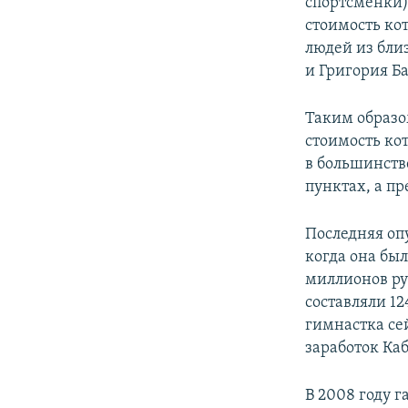
спортсменки)
стоимость ко
людей из бли
и Григория Б
Таким образо
стоимость ко
в большинств
пунктах, а п
Последняя оп
когда она был
миллионов ру
составляли 1
гимнастка сей
заработок Каб
В 2008 году 