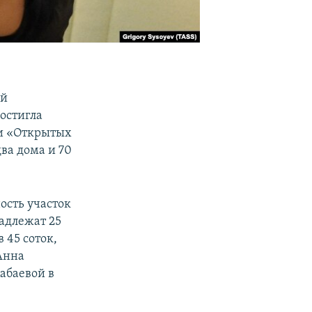
ой
остигла
ии «Открытых
ва дома и 70
ость участок
адлежат 25
 45 соток,
 Анна
абаевой в