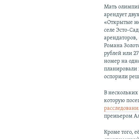
Мать олимпий
арендует дву
«Открытые мед
селе Эсто-Сад
арендаторов,
Романа Золото
рублей или 27
номер на одн
планировали 
оспорили реш
В нескольких
которую посе
расследован
премьером Али
Кроме того, е