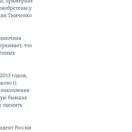
ры, примерная
приобретены у
адия Тимченко
рыночная
еркивает, что
лённых
2013 годом,
коло 11
е накопления
орую бывшая
у оценить
зидент России