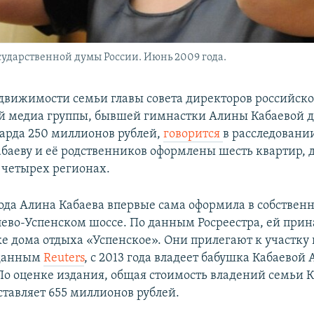
сударственной думы России. Июнь 2009 года.
движимости семьи главы совета директоров российск
 медиа группы, бывшей гимнастки Алины Кабаевой д
арда 250 миллионов рублей,
говорится
в расследован
абаеву и её родственников оформлены шесть квартир, д
в четырех регионах.
года Алина Кабаева впервые сама оформила в собственн
лево-Успенском шоссе. По данным Росреестра, ей прин
ке дома отдыха «Успенское». Они прилегают к участку в
 данным
Reuters
, с 2013 года владеет бабушка Кабаевой
По оценке издания, общая стоимость владений семьи К
ставляет 655 миллионов рублей.