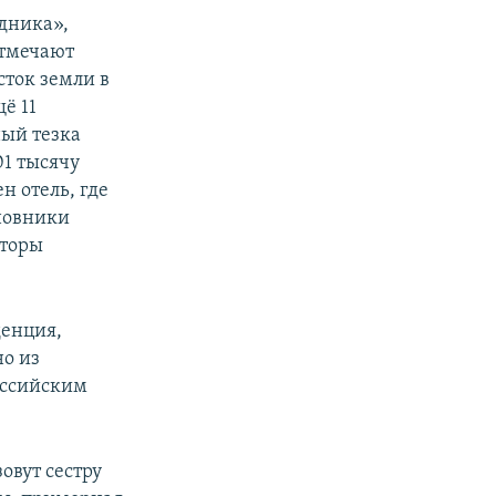
дника»,
отмечают
сток земли в
ё 11
ный тезка
01 тысячу
н отель, где
иновники
аторы
денция,
но из
оссийским
овут сестру