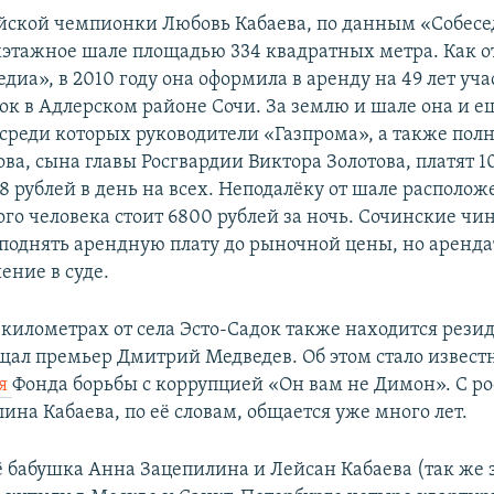
ской чемпионки Любовь Кабаева, по данным «Собесе
хэтажное шале площадью 334 квадратных метра. Как 
иа», в 2010 году она оформила в аренду на 49 лет уча
ок в Адлерском районе Сочи. За землю и шале она и ещ
 среди которых руководители «Газпрома», а также пол
ва, сына главы Росгвардии Виктора Золотова, платят 1
8 рублей в день на всех. Неподалёку от шале расположе
ого человека стоит 6800 рублей за ночь. Сочинские ч
поднять арендную плату до рыночной цены, но аренд
ение в суде.
 километрах от села Эсто-Садок также находится рези
щал премьер Дмитрий Медведев. Об этом стало извест
ия
Фонда борьбы с коррупцией «Он вам не Димон». С р
на Кабаева, по её словам, общается уже много лет.
ё бабушка Анна Зацепилина и Лейсан Кабаева (так же з