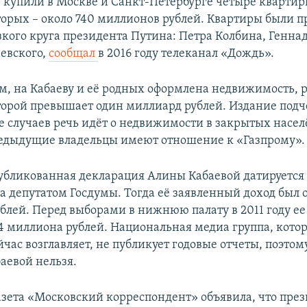
 купили в Москве и Санкт-Петербурге четыре кварти
торых – около 740 миллионов рублей. Квартиры были 
зкого круга президента Путина: Петра Колбина, Генн
аевского,
сообщал
в 2016 году телеканал «Дождь».
м, на Кабаеву и её родных оформлена недвижимость, 
торой превышает один миллиард рублей. Издание подч
е случаев речь идёт о недвижимости в закрытых насе
редыдущие владельцы имеют отношение к «Газпрому».
убликованная декларация Алины Кабаевой датируется 
а депутатом Госдумы. Тогда её заявленный доход был о
блей. Перед выборами в нижнюю палату в 2011 году е
24 миллиона рублей. Национальная медиа группа, кот
час возглавляет, не публикует годовые отчеты, поэтом
аевой нельзя.
газета «Московский корреспондент» объявила, что пре