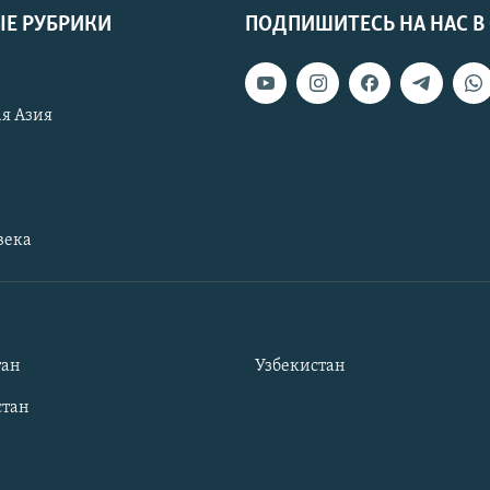
Е РУБРИКИ
ПОДПИШИТЕСЬ НА НАС В
я Азия
века
тан
Узбекистан
тан