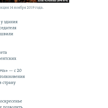
ция 14 ноября 2019 года.
 у здания
седателя
ишвили
нета
ментских
чь» — с 20
столкновения
в страну
воскресенье
е позволить