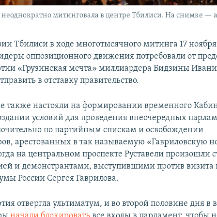
неоднократно митинговала в центре Тбилиси. На снимке — ак
зии Тбилиси в ходе многотысячного митинга 17 ноября
идеры оппозиционного движения потребовали от пред
ртии «Грузинская мечта» миллиардера Бидзины Иван
тправить в отставку правительство.
 также настояли на формировании временного Каби
оздании условий для проведения внеочередных парла
ючительно по партийным спискам и освобождении
ов, арестованных в так называемую «Гавриловскую но
Тогда на центральном проспекте Руставели произошли 
ей и демонстрантами, выступившими против визита 
думы России Сергея Гаврилова.
тия отвергла ультиматум, и во второй половине дня в 
еры
начали блокировать
все входы в парламент, чтобы н