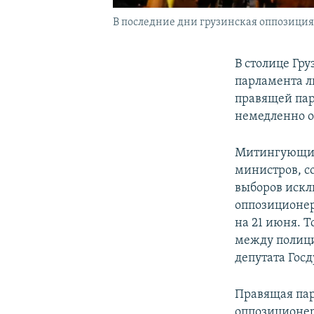
В последние дни грузинская оппозиция 
В столице Гру
парламента л
правящей па
немедленно о
Митингующие
министров, с
выборов искл
оппозиционер
на 21 июня. 
между полици
депутата Гос
Правящая пар
оппозицион