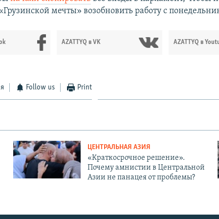
 «Грузинской мечты» возобновить работу с понедельни
ok
AZATTYQ в VK
AZATTYQ в Yout
ся
Follow us
Print
ЦЕНТРАЛЬНАЯ АЗИЯ
«Краткосрочное решение».
Почему амнистии в Центральной
Азии не панацея от проблемы?