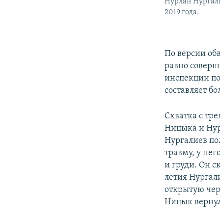
Нурлан Нургали
2019 года.
По версии обв
равно соверши
инспекции по
составляет бо
Схватка с тр
Ницыка и Нур
Нургалиев по
травму, у не
и груди. Он с
летия Нургал
открытую чер
Ницык вернул