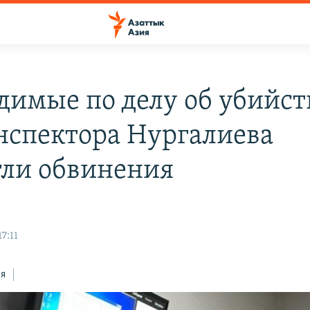
димые по делу об убийст
нспектора Нургалиева
гли обвинения
7:11
ся