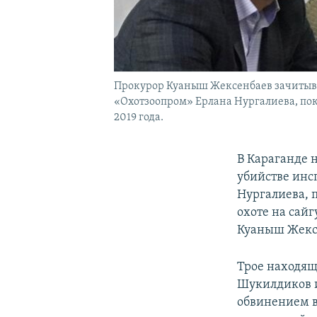
Прокурор Куаныш Жексенбаев зачитывае
«Охотзоопром» Ерлана Нургалиева, поку
2019 года.
В Караганде 
убийстве инс
Нургалиева, 
охоте на сайг
Куаныш Жексе
Трое находящ
Шукилдиков и
обвинением в