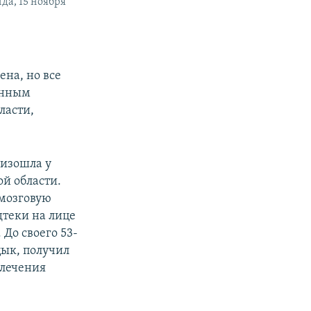
да, 15 ноября
ена, но все
данным
ласти,
оизошла у
й области.
-мозговую
дтеки на лице
 До своего 53-
цык, получил
 лечения