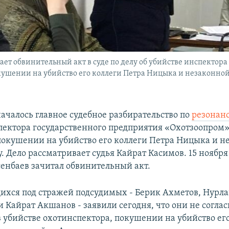
т обвинительный акт в суде по делу об убийстве инспектора
шении на убийство его коллеги Петра Ницыка и незаконной о
началось главное судебное разбирательство по
резонан
пектора государственного предприятия «Охотзоопром»
покушении на убийство его коллеги Петра Ницыка и н
у. Дело рассматривает судья Кайрат Касимов. 15 ноябр
нбаев зачитал обвинительный акт.
ихся под стражей подсудимых - Берик Ахметов, Нурл
 Кайрат Акшанов - заявили сегодня, что они не соглас
 убийстве охотинспектора, покушении на убийство его