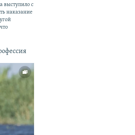
а выступило с
ть наказание
ругой
что
рофессия