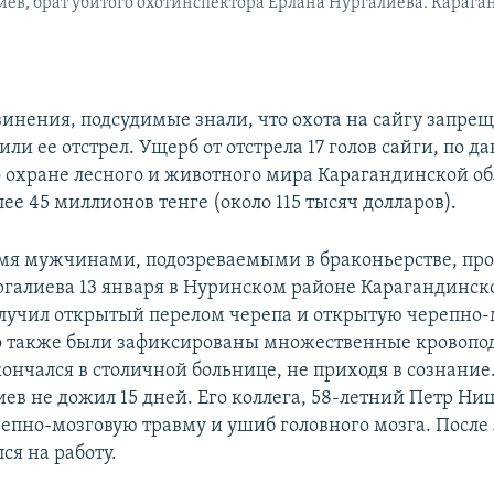
ев, брат убитого охотинспектора Ерлана Нургалиева. Караган
инения, подсудимые знали, что охота на сайгу запрещ
ли ее отстрел. Ущерб от отстрела 17 голов сайги, по 
 охране лесного и животного мира Карагандинской об
лее 45 миллионов тенге (около 115 тысяч долларов).
емя мужчинами, подозреваемыми в браконьерстве, пр
галиева 13 января в Нуринском районе Карагандинско
лучил открытый перелом черепа и открытую черепно
го также были зафиксированы множественные кровопо
кончался в столичной больнице, не приходя в сознание.
иев не дожил 15 дней. Его коллега, 58-летний Петр Ни
епно-мозговую травму и ушиб головного мозга. После
ся на работу.