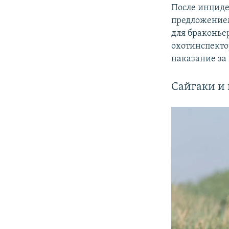
После инциде
предложением
для браконьер
охотинспекто
наказание за
Сайгаки и