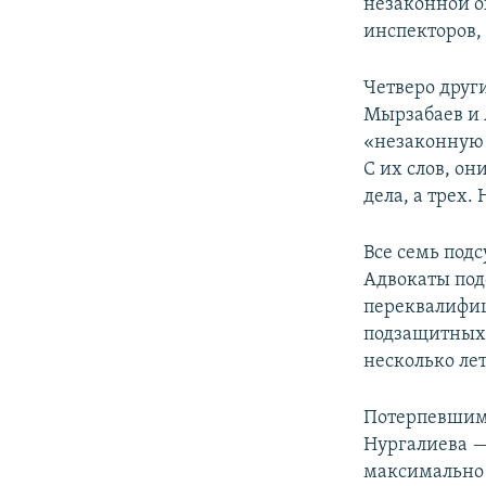
незаконной о
инспекторов,
Четверо друг
Мырзабаев и 
«незаконную о
С их слов, он
дела, а трех.
Все семь подс
Адвокаты под
переквалифиц
подзащитных 
несколько ле
Потерпевшими
Нургалиева —
максимально 