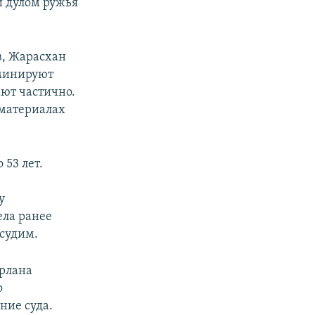
и дулом ружья
в, Жарасхан
иминируют
ают частично.
в материалах
 53 лет.
у
ела ранее
 судим.
Ерлана
о
ние суда.