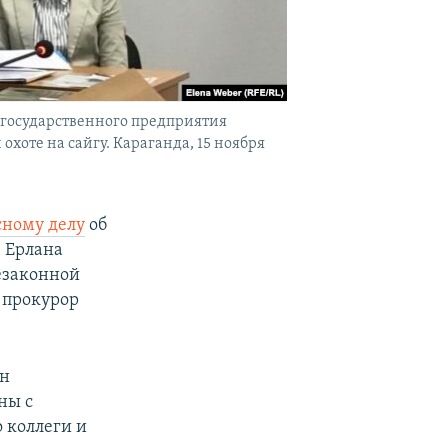
 государственного предприятия
хоте на сайгу. Караганда, 15 ноября
сному делу
об
 Ерлана
езаконной
я прокурор
ан
ны с
 коллеги и