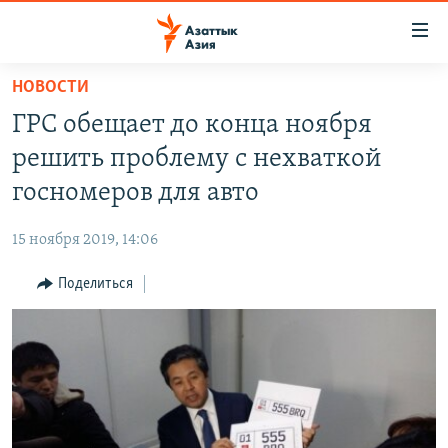
Доступность
ссылок
Вернуться
НОВОСТИ
к
ЦЕНТРАЛЬНАЯ АЗИЯ
ГРС обещает до конца ноября
основному
НОВОСТИ
КАЗАХСТАН
содержанию
решить проблему с нехваткой
ВОЙНА В УКРАИНЕ
Вернутся
КЫРГЫЗСТАН
госномеров для авто
к
НА ДРУГИХ ЯЗЫКАХ
УЗБЕКИСТАН
главной
15 ноября 2019, 14:06
ТАДЖИКИСТАН
ҚАЗАҚША
навигации
ПОДПИШИТЕСЬ НА НАС В СОЦСЕТЯХ
Вернутся
Поделиться
КЫРГЫЗЧА
к
ЎЗБЕКЧА
поиску
ТОҶИКӢ
Все сайты РСЕ/РС
TÜRKMENÇE