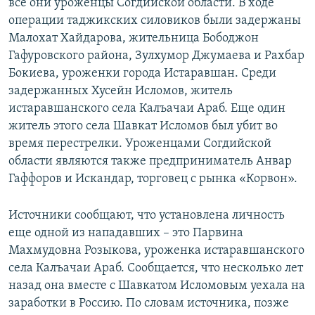
все они уроженцы Согдийской области. В ходе
операции таджикских силовиков были задержаны
Малохат Хайдарова, жительница Бободжон
Гафуровского района, Зулхумор Джумаева и Рахбар
Бокиева, уроженки города Истаравшан. Среди
задержанных Хусейн Исломов, житель
истаравшанского села Калъачаи Араб. Еще один
житель этого села Шавкат Исломов был убит во
время перестрелки. Уроженцами Согдийской
области являются также предприниматель Анвар
Гаффоров и Искандар, торговец с рынка «Корвон».
Источники сообщают, что установлена личность
еще одной из нападавших – это Парвина
Махмудовна Розыкова, уроженка истаравшанского
села Калъачаи Араб. Сообщается, что несколько лет
назад она вместе с Шавкатом Исломовым уехала на
заработки в Россию. По словам источника, позже