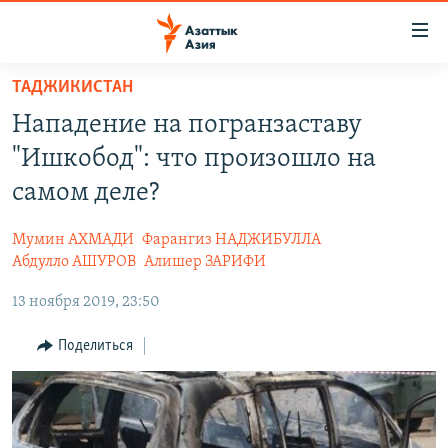
Доступность
ссылок
Вернуться
ТАДЖИКИСТАН
к
ЦЕНТРАЛЬНАЯ АЗИЯ
Нападение на погранзаставу
основному
НОВОСТИ
КАЗАХСТАН
содержанию
"Ишкобод": что произошло на
ВОЙНА В УКРАИНЕ
Вернутся
КЫРГЫЗСТАН
самом деле?
к
НА ДРУГИХ ЯЗЫКАХ
УЗБЕКИСТАН
главной
Мумин АХМАДИ
Фарангиз НАДЖИБУЛЛА
ТАДЖИКИСТАН
ҚАЗАҚША
навигации
Абдулло АШУРОВ
Алишер ЗАРИФИ
ПОДПИШИТЕСЬ НА НАС В СОЦСЕТЯХ
Вернутся
КЫРГЫЗЧА
13 ноября 2019, 23:50
к
ЎЗБЕКЧА
поиску
Поделиться
ТОҶИКӢ
Все сайты РСЕ/РС
TÜRKMENÇE