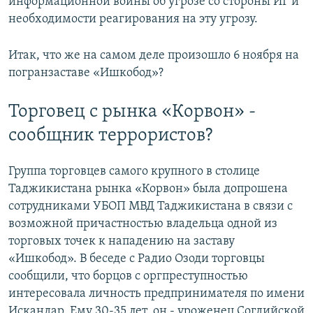
информационной войны об угрозе со стороны ИГ и
необходимости реагирования на эту угрозу.
Итак, что же на самом деле произошло 6 ноября на
погранзаставе «Ишкобод»?
Торговец с рынка «Корвон» -
сообщник террористов?
Группа торговцев самого крупного в столице
Таджикистана рынка «Корвон» была допрошена
сотрудниками УБОП МВД Таджикистана в связи с
возможной причастностью владельца одной из
торговых точек к нападению на заставу
«Ишкобод». В беседе с Радио Озоди торговцы
сообщили, что борцов с оргпреступностью
интересовала личность предпринимателя по имени
Искандар. Ему 30-35 лет, он - уроженец Согдийской