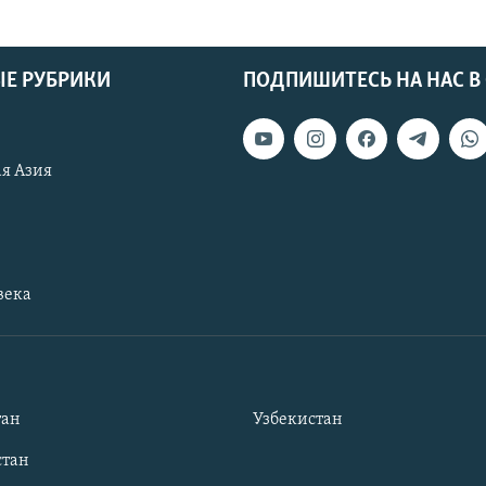
Е РУБРИКИ
ПОДПИШИТЕСЬ НА НАС В
я Азия
века
тан
Узбекистан
тан