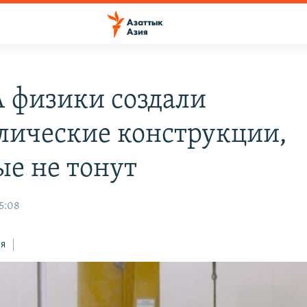
 физики создали
лические конструкции,
ые не тонут
15:08
ся