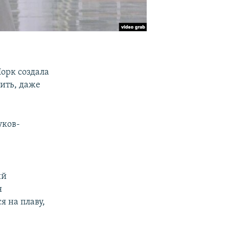
орк создала
ить, даже
уков-
ый
я
я на плаву,