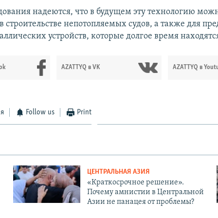
дования надеются, что в будущем эту технологию можн
 в строительстве непотопляемых судов, а также для п
аллических устройств, которые долгое время находятся
ok
AZATTYQ в VK
AZATTYQ в Yout
ся
Follow us
Print
ЦЕНТРАЛЬНАЯ АЗИЯ
«Краткосрочное решение».
Почему амнистии в Центральной
Азии не панацея от проблемы?