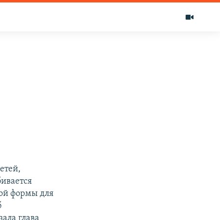
етей,
бивается
ой формы для
б
зала глава