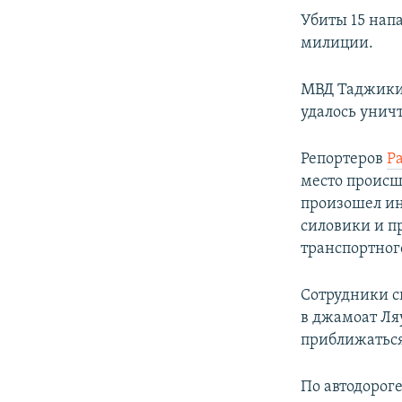
Убиты 15 нап
милиции.
МВД Таджикис
удалось унич
Репортеров
Р
место происш
произошел ин
силовики и п
транспортног
Сотрудники с
в джамоат Ля
приближаться
По автодорог