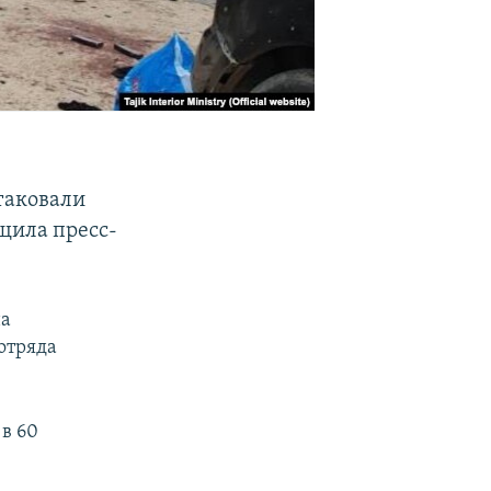
таковали
щила пресс-
на
отряда
в 60