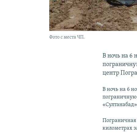
Фото с места ЧП.
В ночь на 6
пограничную
центр Погр
В ночь на 6 
пограничную 
«Султанабад»
Пограничная 
километрах з