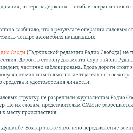
адавших, пятеро задержаны. Погибли пограничник и 
тана сообщило, что в результате операции силовым с
тожить четыре автомобиля нападавших.
адио Озоди
(Таджикской редакции Радио Свобода) не п
ествия. Дорога в сторону джамоата Ляур района Рудаки
цидент, частично заблокирована. Вдоль дороги стоят
ропускают машины только после тщательного осмотра
о средства и удостоверения личности.
иловых структур не разрешили журналистам Радио Оз
ур. По их словам, представителям СМИ не разрешаетс
 к месту происшествия.
е Душанбе-Бохтар также замечено передвижение воен