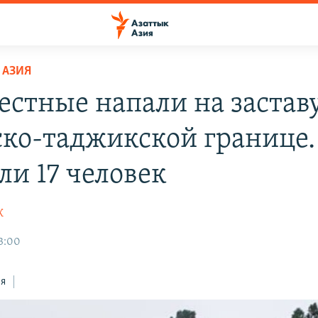
 АЗИЯ
естные напали на застав
ско-таджикской границе.
ли 17 человек
К
13:00
ся