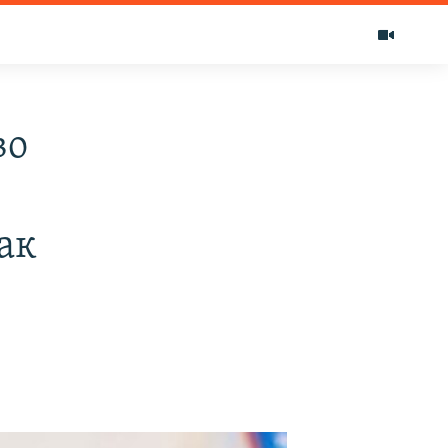
во
ак