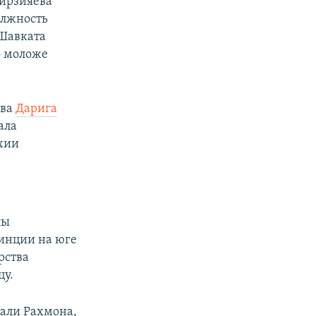
Мирзияева
олжность
 Шавката
о моложе
ева
Дарига
ала
рхии
лы
винции на юге
рства
цу.
али Рахмона,