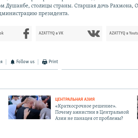
ом Душанбе, столицы страны. Старшая дочь Рахмона, 
администрацию президента.
ok
AZATTYQ в VK
AZATTYQ в Yout
ся
Follow us
Print
ЦЕНТРАЛЬНАЯ АЗИЯ
«Краткосрочное решение».
Почему амнистии в Центральной
Азии не панацея от проблемы?