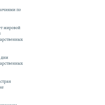
мочиями по
ет мировой
В
ударственных
 дни
ударственных
 стран
ие