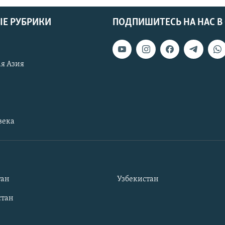
Е РУБРИКИ
ПОДПИШИТЕСЬ НА НАС В
я Азия
века
тан
Узбекистан
тан