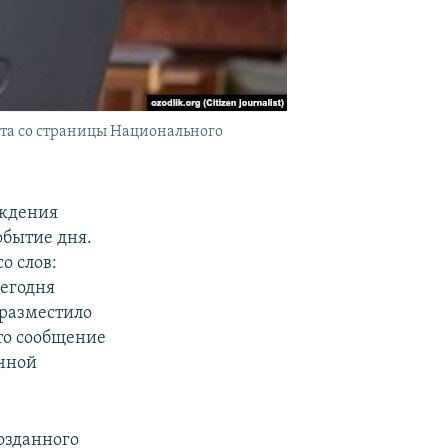
та со страницы Национального
ождения
обытие дня.
о слов:
сегодня
 разместило
то сообщение
ычной
озданного