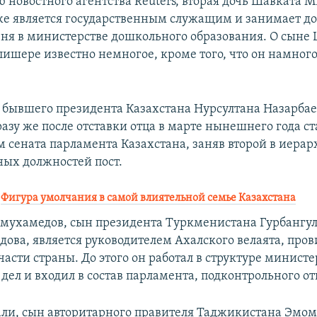
 новостного агентства Reuters, вторая дочь Шавката 
е является государственным служащим и занимает д
вня в министерстве дошкольного образования. О сыне
ишере известно немногое, кроме того, что он намног
 бывшего президента Казахстана Нурсултана Назарба
разу же после отставки отца в марте нынешнего года ст
м сената парламента Казахстана, заняв второй в иера
ных должностей пост.
:
Фигура умолчания в самой влиятельной семье Казахстана
мухамедов, сын президента Туркменистана Гурбангу
ова, является руководителем Ахалского велаята, про
асти страны. До этого он работал в структуре министе
ел и входил в состав парламента, подконтрольного от
ли, сын авторитарного правителя Таджикистана Эмом