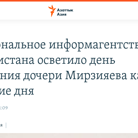
нальное информагентст
истана осветило день
ния дочери Мирзияева к
ие дня
1:09
ся