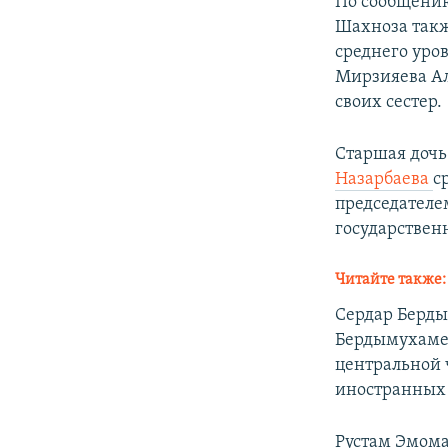
По сообщению
Шахноза такж
среднего уро
Мирзияева Ал
своих сестер.
Старшая дочь
Назарбаева
с
председателе
государствен
Читайте также
Сердар Берды
Бердымухамед
центральной ч
иностранных д
Рустам Эмома