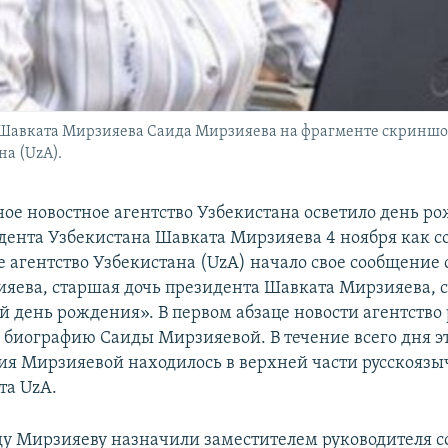
 Шавката Мирзияева Саида Мирзияева на фрагменте скриншо
а (UzA).
ное новостное агентство Узбекистана осветило день р
дента Узбекистана Шавката Мирзияева 4 ноября как с
 агентство Узбекистана (UzA) начало свое сообщение с
яева, старшая дочь президента Шавката Мирзияева, 
ой день рождения». В первом абзаце новости агентство
биографию Саиды Мирзияевой. В течение всего дня э
ия Мирзияевой находилось в верхней части русскояз
та UzA.
ду Мирзияеву назначили заместителем руководителя с