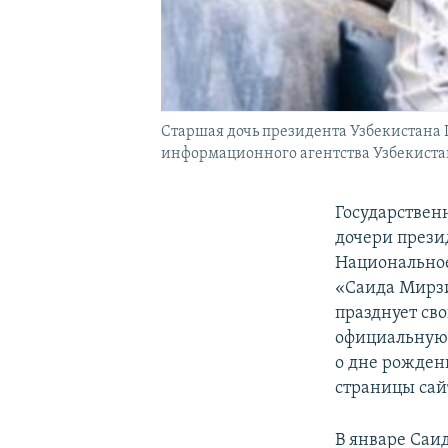
Старшая дочь президента Узбекистана
информационного агентства Узбекистан
Государствен
дочери прези
Национальное
«Саида Мирзи
празднует св
официальную 
о дне рожден
страницы сай
В январе Саи