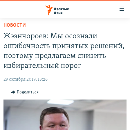
Доступность
ссылок
Вернуться
НОВОСТИ
к
ЦЕНТРАЛЬНАЯ АЗИЯ
Жээнчороев: Мы осознали
основному
НОВОСТИ
КАЗАХСТАН
содержанию
ошибочность принятых решений,
ВОЙНА В УКРАИНЕ
Вернутся
КЫРГЫЗСТАН
поэтому предлагаем снизить
к
НА ДРУГИХ ЯЗЫКАХ
УЗБЕКИСТАН
избирательный порог
главной
ТАДЖИКИСТАН
ҚАЗАҚША
навигации
ПОДПИШИТЕСЬ НА НАС В СОЦСЕТЯХ
29 октября 2019, 13:26
Вернутся
КЫРГЫЗЧА
к
Поделиться
ЎЗБЕКЧА
поиску
ТОҶИКӢ
Все сайты РСЕ/РС
TÜRKMENÇE