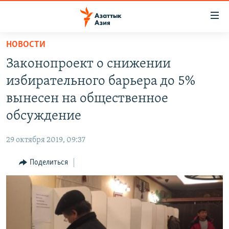
Доступность
ссылок
Вернуться
НОВОСТИ
к
ЦЕНТРАЛЬНАЯ АЗИЯ
Законопроект о снижении
основному
НОВОСТИ
КАЗАХСТАН
содержанию
избирательного барьера до 5%
ВОЙНА В УКРАИНЕ
Вернутся
КЫРГЫЗСТАН
вынесен на общественное
к
НА ДРУГИХ ЯЗЫКАХ
УЗБЕКИСТАН
обсуждение
главной
ТАДЖИКИСТАН
ҚАЗАҚША
навигации
ПОДПИШИТЕСЬ НА НАС В СОЦСЕТЯХ
29 октября 2019, 09:37
Вернутся
КЫРГЫЗЧА
к
Поделиться
ЎЗБЕКЧА
поиску
ТОҶИКӢ
Все сайты РСЕ/РС
TÜRKMENÇE