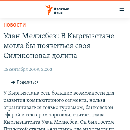
Доступность
ссылок
Вернуться
НОВОСТИ
к
ЦЕНТРАЛЬНАЯ АЗИЯ
Улан Мелисбек: В Кыргызстане
основному
НОВОСТИ
КАЗАХСТАН
содержанию
могла бы появиться своя
ВОЙНА В УКРАИНЕ
Вернутся
КЫРГЫЗСТАН
Силиконовая долина
к
НА ДРУГИХ ЯЗЫКАХ
УЗБЕКИСТАН
главной
25 сентября 2009, 22:03
ТАДЖИКИСТАН
ҚАЗАҚША
навигации
ПОДПИШИТЕСЬ НА НАС В СОЦСЕТЯХ
Вернутся
Поделиться
КЫРГЫЗЧА
к
У Кыргызстана есть большие возможности для
ЎЗБЕКЧА
поиску
развития компьютерного сегмента, нельзя
ТОҶИКӢ
Все сайты РСЕ/РС
ограничиваться только туризмом, банковской
сферой и сектором торговли, считает глава
TÜRKMENÇE
Кыргызпатента Улан Мелисбек. Он был гостем
Пражской студии «Азаттык», где находился по