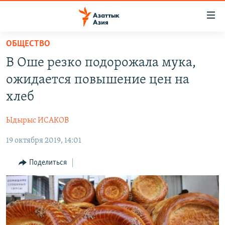
Доступность
ссылок
Вернуться
ОБЩЕСТВО
к
ЦЕНТРАЛЬНАЯ АЗИЯ
В Оше резко подорожала мука,
основному
НОВОСТИ
КАЗАХСТАН
содержанию
ожидается повышение цен на
ВОЙНА В УКРАИНЕ
Вернутся
КЫРГЫЗСТАН
хлеб
к
НА ДРУГИХ ЯЗЫКАХ
УЗБЕКИСТАН
главной
Ыдырыс ИСАКОВ
ТАДЖИКИСТАН
ҚАЗАҚША
навигации
ПОДПИШИТЕСЬ НА НАС В СОЦСЕТЯХ
Вернутся
19 октября 2019, 14:01
КЫРГЫЗЧА
к
ЎЗБЕКЧА
Поделиться
поиску
ТОҶИКӢ
Все сайты РСЕ/РС
TÜRKMENÇE