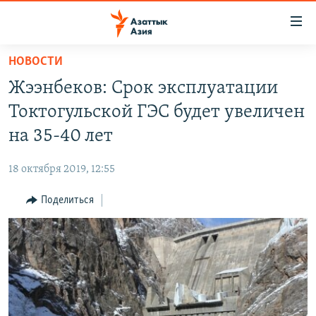
Доступность
ссылок
Вернуться
НОВОСТИ
к
ЦЕНТРАЛЬНАЯ АЗИЯ
Жээнбеков: Срок эксплуатации
основному
НОВОСТИ
КАЗАХСТАН
содержанию
Токтогульской ГЭС будет увеличен
ВОЙНА В УКРАИНЕ
Вернутся
КЫРГЫЗСТАН
на 35-40 лет
к
НА ДРУГИХ ЯЗЫКАХ
УЗБЕКИСТАН
главной
18 октября 2019, 12:55
ТАДЖИКИСТАН
ҚАЗАҚША
навигации
ПОДПИШИТЕСЬ НА НАС В СОЦСЕТЯХ
Вернутся
Поделиться
КЫРГЫЗЧА
к
ЎЗБЕКЧА
поиску
ТОҶИКӢ
Все сайты РСЕ/РС
TÜRKMENÇE