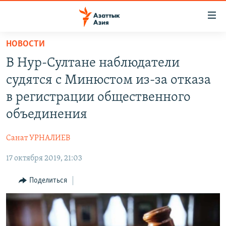
Доступность
ссылок
Вернуться
НОВОСТИ
к
ЦЕНТРАЛЬНАЯ АЗИЯ
В Нур-Султане наблюдатели
основному
НОВОСТИ
КАЗАХСТАН
содержанию
судятся с Минюстом из-за отказа
ВОЙНА В УКРАИНЕ
Вернутся
КЫРГЫЗСТАН
в регистрации общественного
к
НА ДРУГИХ ЯЗЫКАХ
УЗБЕКИСТАН
объединения
главной
ТАДЖИКИСТАН
ҚАЗАҚША
навигации
ПОДПИШИТЕСЬ НА НАС В СОЦСЕТЯХ
Санат УРНАЛИЕВ
Вернутся
КЫРГЫЗЧА
к
17 октября 2019, 21:03
ЎЗБЕКЧА
поиску
Поделиться
ТОҶИКӢ
Все сайты РСЕ/РС
TÜRKMENÇE