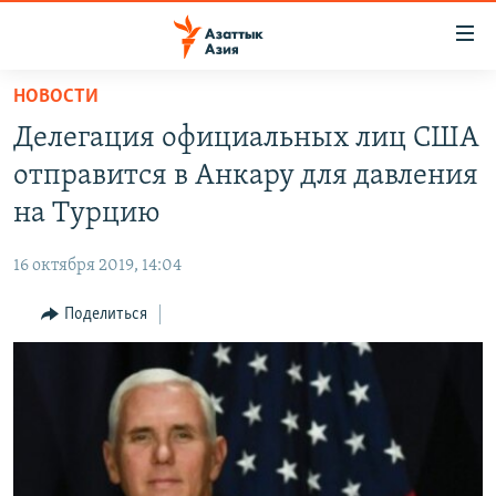
Доступность
ссылок
Вернуться
НОВОСТИ
к
ЦЕНТРАЛЬНАЯ АЗИЯ
Делегация официальных лиц США
основному
НОВОСТИ
КАЗАХСТАН
содержанию
отправится в Анкару для давления
ВОЙНА В УКРАИНЕ
Вернутся
КЫРГЫЗСТАН
на Турцию
к
НА ДРУГИХ ЯЗЫКАХ
УЗБЕКИСТАН
главной
16 октября 2019, 14:04
ТАДЖИКИСТАН
ҚАЗАҚША
навигации
ПОДПИШИТЕСЬ НА НАС В СОЦСЕТЯХ
Вернутся
Поделиться
КЫРГЫЗЧА
к
ЎЗБЕКЧА
поиску
ТОҶИКӢ
Все сайты РСЕ/РС
TÜRKMENÇE