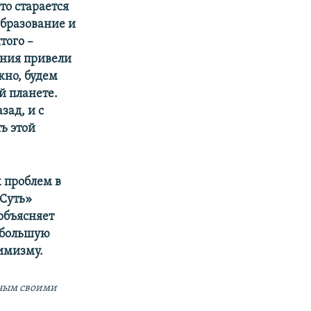
то старается
образование и
того –
ения привели
жно, будем
й планете.
зад, и с
ь этой
 проблем в
«Суть»
объясняет
 большую
имизму.
иным своими