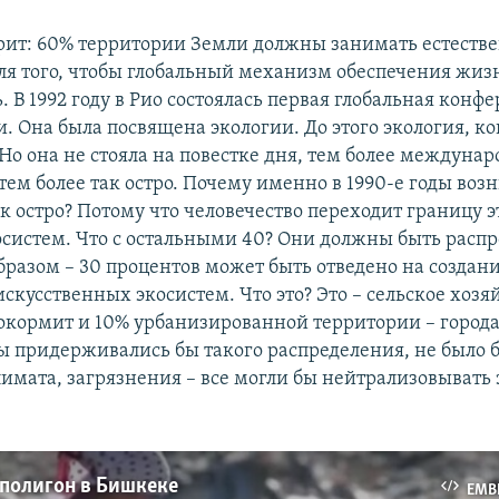
рит: 60% территории Земли должны занимать естеств
ля того, чтобы глобальный механизм обеспечения жиз
 В 1992 году в Рио состоялась первая глобальная конф
 Она была посвящена экологии. До этого экология, ко
Но она не стояла на повестке дня, тем более междунар
тем более так остро. Почему именно в 1990-е годы возн
к остро? Потому что человечество переходит границу э
осистем. Что с остальными 40? Они должны быть расп
разом – 30 процентов может быть отведено на создани
кусственных экосистем. Что это? Это – сельское хозяй
рокормит и 10% урбанизированной территории – города
ы придерживались бы такого распределения, не было 
имата, загрязнения – все могли бы нейтрализовывать 
полигон в Бишкеке
EMB