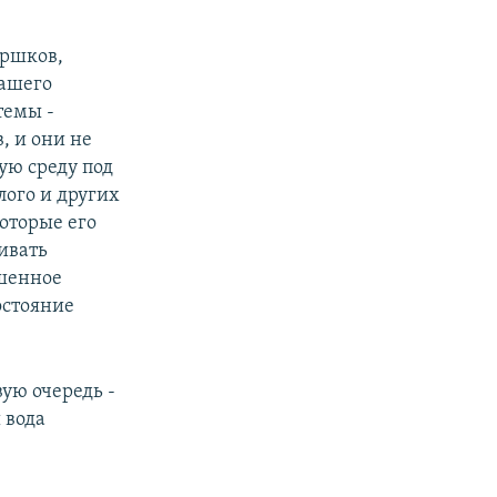
оршков,
нашего
темы -
, и они не
ую среду под
лого и других
которые его
ивать
ушенное
остояние
ую очередь -
 вода