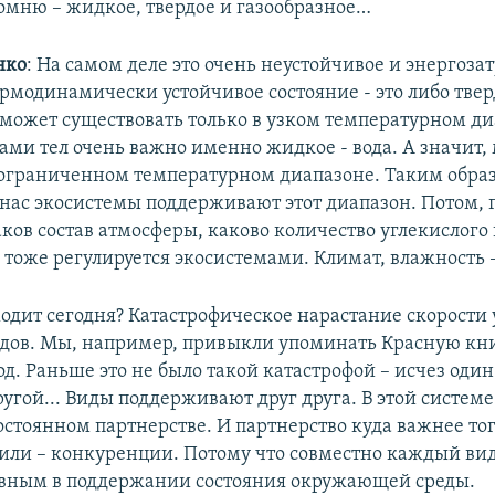
Помню – жидкое, твердое и газообразное…
нко
: На самом деле это очень неустойчивое и энергозат
рмодинамически устойчивое состояние - это либо тверд
 может существовать только в узком температурном ди
вами тел очень важно именно жидкое - вода. А значит
 ограниченном температурном диапазоне. Таким обра
ас экосистемы поддерживают этот диапазон. Потом, 
аков состав атмосферы, каково количество углекислого г
о тоже регулируется экосистемами. Климат, влажность –
ходит сегодня? Катастрофическое нарастание скорости
идов. Мы, например, привыкли упоминать Красную книг
д. Раньше это не было такой катастрофой – исчез один 
ругой... Виды поддерживают друг друга. В этой системе
остоянном партнерстве. И партнерство куда важнее тог
или – конкуренции. Потому что совместно каждый вид
вным в поддержании состояния окружающей среды.