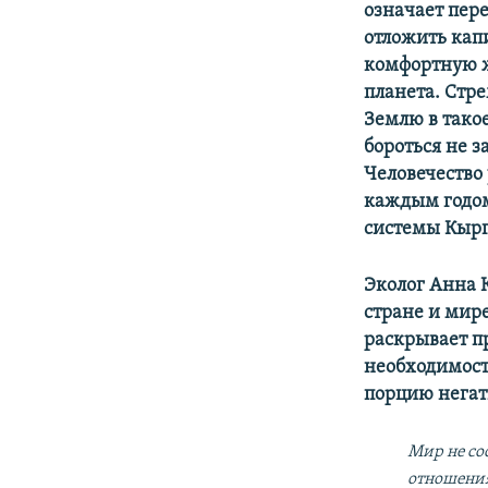
означает пере
отложить капи
комфортную жи
планета. Стр
Землю в тако
бороться не з
Человечество 
каждым годом 
системы Кырг
Эколог Анна 
стране и мир
раскрывает п
необходимост
порцию негат
Мир не со
отношени