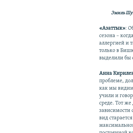
Эмиль Шук
«Азаттык»
: 
сезона – когд
аллергией и 
только в Бишк
выделили бы 
Анна Кириле
проблеме, дол
как мы видим,
учили и гово
среде. Тот же
зависимости 
вид стараетс
максимальног
постоянной к