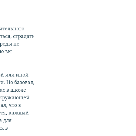
ительного
ться, страдать
среды не
ую вы
ой или иной
и. Но базовая,
ас в школе
 окружающей
ал, что в
тся, каждый
е для
я в