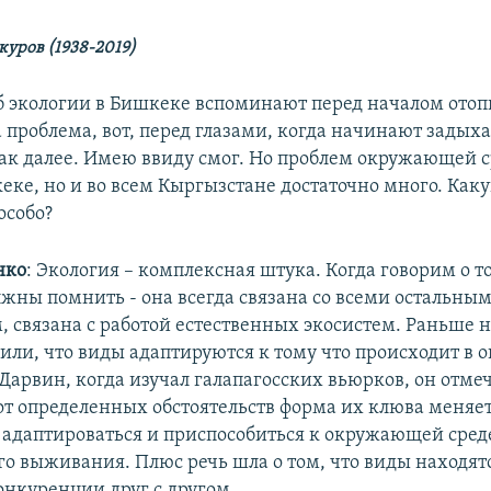
уров (1938-2019)
Об экологии в Бишкеке вспоминают перед началом отоп
а проблема, вот, перед глазами, когда начинают задыха
так далее. Имею ввиду смог. Но проблем окружающей 
еке, но и во всем Кыргызстане достаточно много. Как
особо?
нко
: Экология – комплексная штука. Когда говорим о т
жны помнить - она всегда связана со всеми остальным
 связана с работой естественных экосистем. Раньше н
рили, что виды адаптируются к тому что происходит в
 Дарвин, когда изучал галапагосских вьюрков, он отмеч
от определенных обстоятельств форма их клюва меняе
я адаптироваться и приспособиться к окружающей сред
о выживания. Плюс речь шла о том, что виды находятс
онкуренции друг с другом.