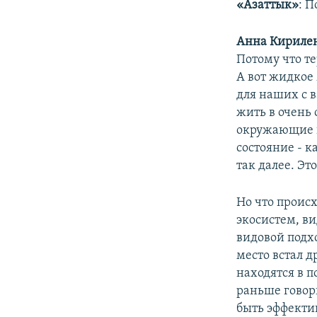
«Азаттык»
: 
Анна Кириле
Потому что те
А вот жидкое
для наших с 
жить в очень
окружающие н
состояние - к
так далее. Эт
Но что проис
экосистем, в
видовой подхо
место встал д
находятся в п
раньше говор
быть эффекти