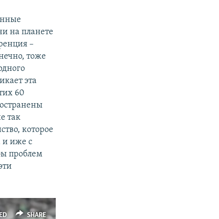
енные
ни на планете
еренция –
нечно, тоже
одного
икает эта
тих 60
ространены
е так
ство, которое
 и иже с
бы проблем
эти
ED
SHARE