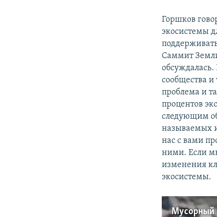
Горшков гово
экосистемы д
поддерживать.
Саммит Земли.
обсуждалась. 
сообщества и 
проблема и та
процентов эк
следующим об
называемых ис
нас с вами п
ними. Если м
изменения кл
экосистемы.
Мусорный 