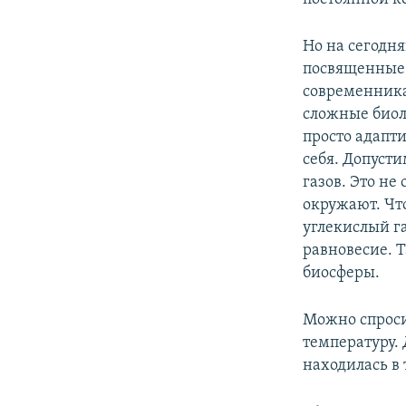
Но на сегодн
посвященные 
современника 
сложные биол
просто адапт
себя. Допусти
газов. Это не
окружают. Чт
углекислый г
равновесие. 
биосферы.
Можно спроси
температуру. 
находилась в