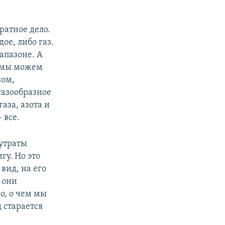
ратное дело.
ое, либо газ.
апазоне. А
, мы можем
зом,
газообразное
аза, азота и
 все.
 утраты
у. Но это
вид, на его
 они
о, о чем мы
 старается