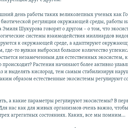
яшний день работы таких великолепных ученых как Г
биотической регуляции окружающей среды, работы 
Эмиля Шукурова говорят о другом – о том, что экосис
огические системы взаимодействия миллиардов видов
ируются к окружающей среде, а адаптируют окружающ
м, где-то вулкан выбросил большое количество углекис
 остается незамеченным для естественных экосистем, 
о происходит? Растения начинают более активно улавл
аз и выделять кислород, тем самым стабилизируя нар
Таким образом естественные экосистемы регулируют с
ть, а какие параметры регулируют экосистемы? В перв
Для нас как для живых организмов очень важно, чтобы
 трех агрегатных состояниях. Каких, все мы помним…