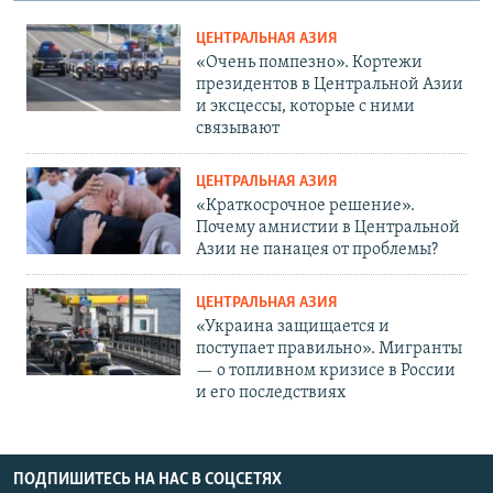
ЦЕНТРАЛЬНАЯ АЗИЯ
«Очень помпезно». Кортежи
президентов в Центральной Азии
и эксцессы, которые с ними
связывают
ЦЕНТРАЛЬНАЯ АЗИЯ
«Краткосрочное решение».
Почему амнистии в Центральной
Азии не панацея от проблемы?
ЦЕНТРАЛЬНАЯ АЗИЯ
«Украина защищается и
поступает правильно». Мигранты
— о топливном кризисе в России
и его последствиях
ПОДПИШИТЕСЬ НА НАС В СОЦСЕТЯХ