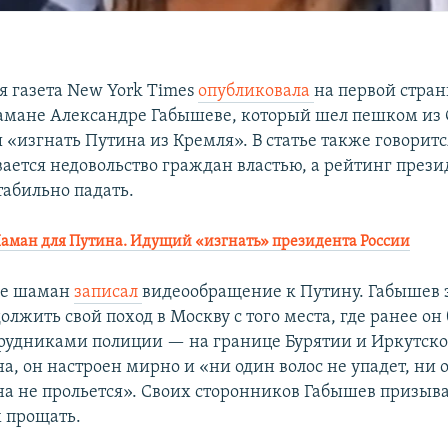
 газета New York Times
опубликовала
на первой стра
амане Александре Габышеве, который шел пешком из 
 «изгнать Путина из Кремля». В статье также говорится
вается недовольство граждан властью, а рейтинг прези
табильно падать.
аман для Путина. Идущий «изгнать» президента России
ле шаман
записал
видеообращение к Путину. Габышев з
лжить свой поход в Москву с того места, где ранее он
рудниками полиции — на границе Бурятии и Иркутско
, он настроен мирно и «ни один волос не упадет, ни 
на не прольется». Своих сторонников Габышев призыв
х прощать.