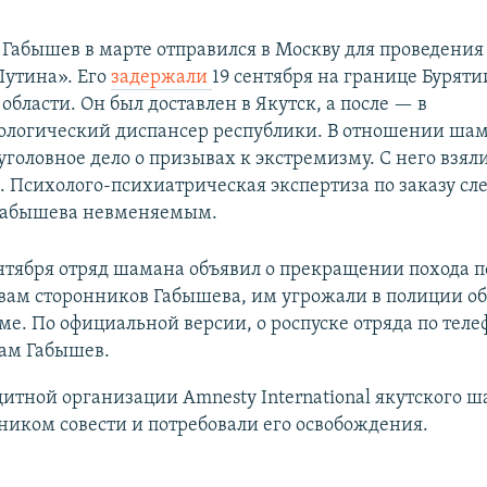
Габышев в марте отправился в Москву для проведения
Путина». Его
задержали
19 сентября на границе Буряти
области. Он был доставлен в Якутск, а после — в
ологический диспансер республики. В отношении ша
уголовное дело о призывах к экстремизму. С него взял
. Психолого-психиатрическая экспертиза по заказу сл
Габышева невменяемым.
нтября отряд шамана объявил о прекращении похода по
ловам сторонников Габышева, им угрожали в полиции 
ме. По официальной версии, о роспуске отряда по теле
сам Габышев.
итной организации Amnesty International якутского 
ником совести и потребовали его освобождения.