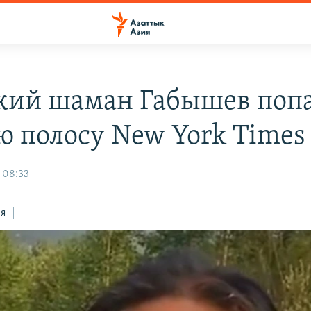
кий шаман Габышев попа
ю полосу New York Times
 08:33
ся