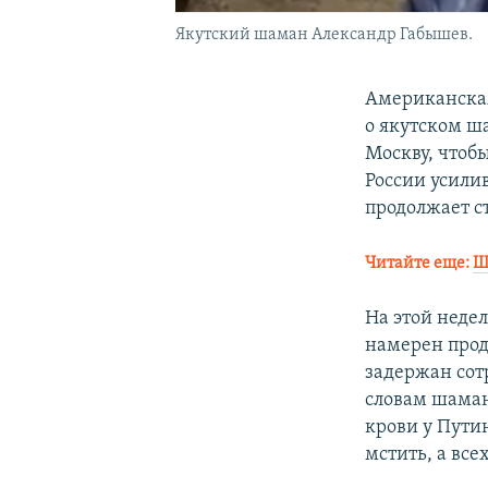
Якутский шаман Александр Габышев.
Американская
о якутском ш
Москву, чтобы
России усили
продолжает с
Читайте еще:
Ш
На этой неде
намерен продо
задержан сот
словам шамана
крови у Пути
мстить, а все