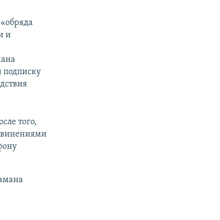
 «обряда
и и
мана
и подписку
едствия
сле того,
обвинениями
фону
шамана