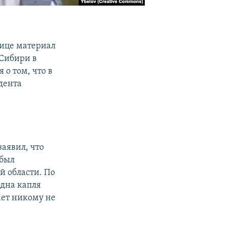
нице материал
Сибири в
 о том, что в
дента
аявил, что
 был
й области. По
одна капля
ает никому не