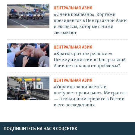
ЦЕНТРАЛЬНАЯ АЗИЯ
«Очень помпезно». Кортежи
президентов в Центральной Азии
и эксцессы, которые с ними
связывают
ЦЕНТРАЛЬНАЯ АЗИЯ
«Краткосрочное решение».
Почему амнистии в Центральной
Азии не панацея от проблемы?
ЦЕНТРАЛЬНАЯ АЗИЯ
«Украина защищается и
поступает правильно». Мигранты
— о топливном кризисе в России
и его последствиях
ПОДПИШИТЕСЬ НА НАС В СОЦСЕТЯХ