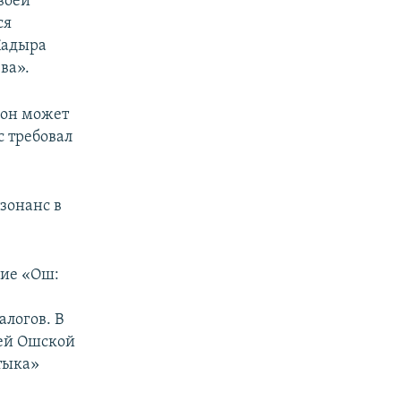
воей
ся
Кадыра
ва».
 он может
с требовал
зонанс в
ние «Ош:
логов. В
ей Ошской
тыка»