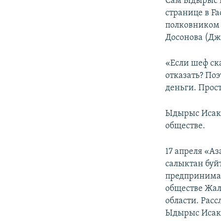
Сам Ыдырыс И
странице в Fa
полковником 
Досонова (Дж
«Если шеф ск
отказать? Поэ
деньги. Прост
Ыдырыс Исако
обществе.
17 апреля «А
салыктан буй
предпринимат
обществе Жал
области. Рас
Ыдырыс Исак