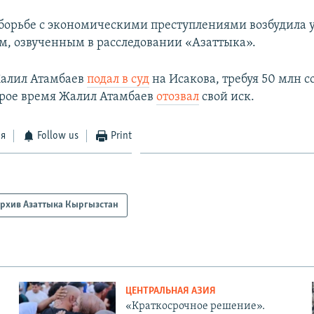
 борьбе с экономическими преступлениями возбудила 
ам, озвученным в расследовании «Азаттыка».
Жалил Атамбаев
подал в суд
на Исакова, требуя 50 млн с
орое время Жалил Атамбаев
отозвал
свой иск.
ся
Follow us
Print
рхив Азаттыка Кыргызстан
ЦЕНТРАЛЬНАЯ АЗИЯ
«Краткосрочное решение».