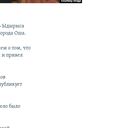
а» Ыдырыса
города Оша.
ем о том, что
 и привел
ков
публикует
дело было