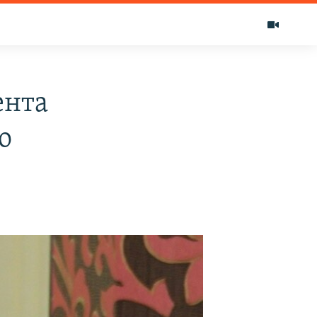
ента
о