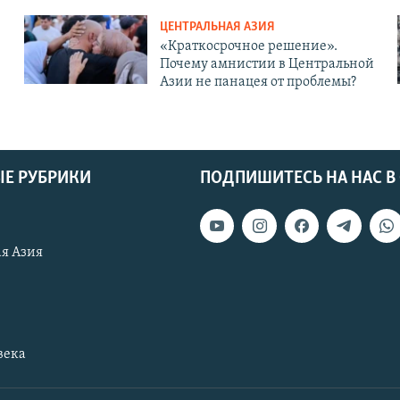
ЦЕНТРАЛЬНАЯ АЗИЯ
«Краткосрочное решение».
Почему амнистии в Центральной
Азии не панацея от проблемы?
Е РУБРИКИ
ПОДПИШИТЕСЬ НА НАС В
я Азия
века