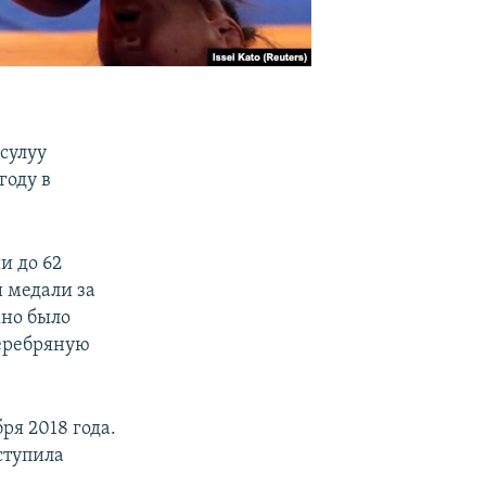
сулуу
году в
и до 62
 медали за
жно было
серебряную
ря 2018 года.
ступила