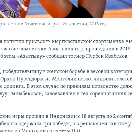
ж. Летние Азиатские игры в Индонезии, 2018 год.
 попытки присвоить кыргызстанской спортсменке Ай
звание чемпионки Азиатских игр, прошедших в 2018 
б этом «Азаттыку» сообщил тренер Нурбек Изабеков.
, победительницу в женской борьбе в весовой категори
Орхон Пуревдорж из Монголии позже лишили золотой
е допинга. В этом случае по правилам первенство дол
луу Тыныбековой, завоевавшей в тех соревнованиях 
кие игры прошли в Индонезии с 18 августа по 2 сентяб
бекова одержала три победы, а в решающей схватке у
дорж из Монголии со счетом 11:0.