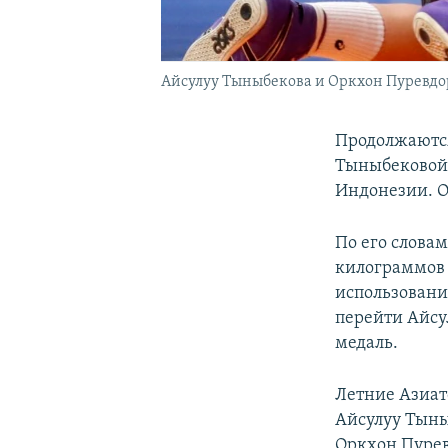
Айсулуу Тыныбекова и Оркхон Пуревдор
Продолжаются
Тыныбековой 
Индонезии. О
По его словам
килограммов 
использовани
перейти Айсу
медаль.
Летние Азиатс
Айсулуу Тыны
Оркхон Пурев