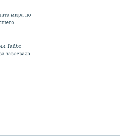
ната мира по
ысшего
ии Тайбе
ва завоевала