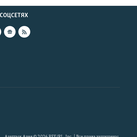
 СОЦСЕТЯХ
Азаттык Азия © 2026 RFE/RL, Inc. | Все права защищены.