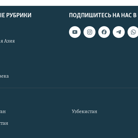
Е РУБРИКИ
ПОДПИШИТЕСЬ НА НАС В
я Азия
века
тан
Узбекистан
тан