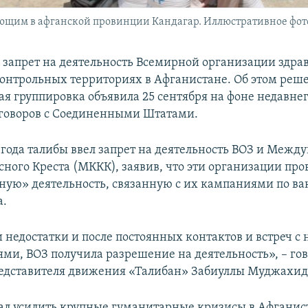
щим в афганской провинции Кандагар. Иллюстративное фот
 запрет на деятельность Всемирной организации здр
контрольных территориях в Афганистане. Об этом реш
ая группировка объявила 25 сентября на фоне недавне
говоров с Соединенными Штатами.
9 года талибы ввел запрет на деятельность ВОЗ и Межд
сного Креста (МККК), заявив, что эти организации про
ную» деятельность, связанную с их кампаниями по ва
а.
и недостатки и после постоянных контактов и встреч 
ями, ВОЗ получила разрешение на деятельность», – гов
едставителя движения «Талибан» Забиуллы Муджахид
ал усилить крупные гуманитарные кризисы в Афганис