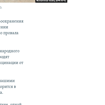
о.
авоохранения
ении
го провала
ународного
водят
кцинации от
с нашими
орится в
а.
тане, одной