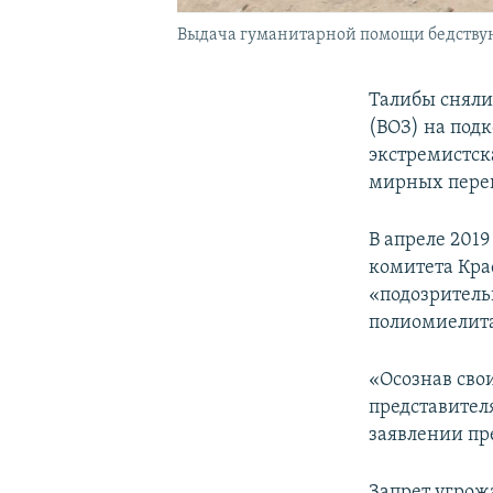
Выдача гуманитарной помощи бедствую
Талибы сняли
(ВОЗ) на под
экстремистск
мирных пере
В апреле 201
комитета Кра
«подозритель
полиомиелит
«Осознав сво
представител
заявлении пр
Запрет угрож