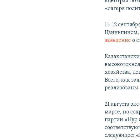
«центрах по 
«лагеря поли
11–12 сентябр
Цзиньпином, 
заявление
о 
Казахстански
высокотехнол
хозяйства, л
Всего, как за
реализованы.
21 августа эк
марте, но со
партии «Нур 
соответствую
следующее: «Н