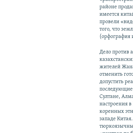
районе прода
имеется кита
провели «вид
того, что зе
(орфография 
Дело против 
казахстански
жителей Жана
отменить гот
допустить ре
последующие 
Султане, Алм
настроения в
коренных этн
западе Китая
тюркоязычны