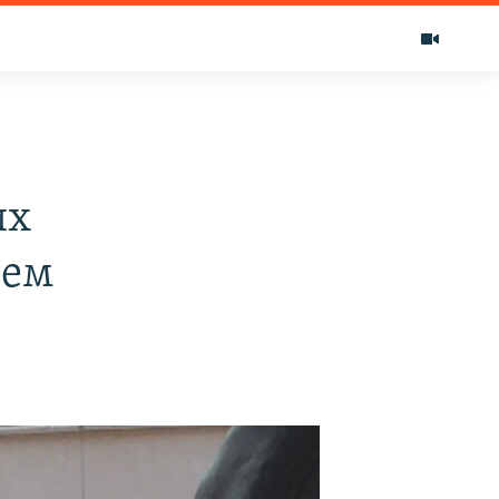
О
их
ием