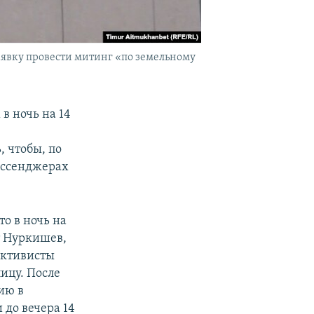
аявку провести митинг «по земельному
в ночь на 14
 чтобы, по
ессенджерах
то в ночь на
т Нуркишев,
активисты
ицу. После
ию в
 до вечера 14