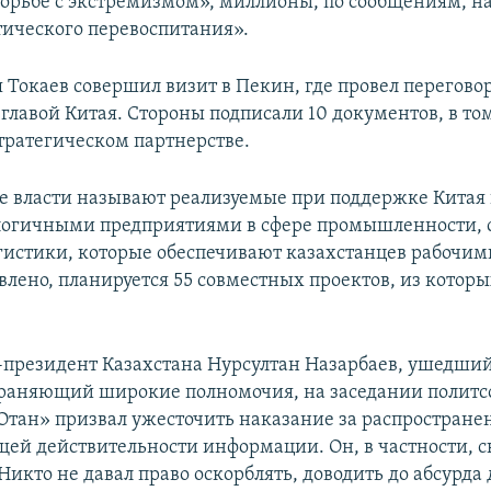
борьбе с экстремизмом», миллионы, по сообщениям, н
тического перевоспитания».
я Токаев совершил визит в Пекин, где провел перегово
главой Китая. Стороны подписали 10 документов, в то
стратегическом партнерстве.
е власти называют реализуемые при поддержке Китая
огичными предприятиями в сфере промышленности, 
огистики, которые обеспечивают казахстанцев рабочим
явлено, планируется 55 совместных проектов, из которы
с-президент Казахстана Нурсултан Назарбаев, ушедший 
храняющий широкие полномочия, на заседании политс
Отан» призвал ужесточить наказание за распростране
щей действительности информации. Он, в частности, с
икто не давал право оскорблять, доводить до абсурда 