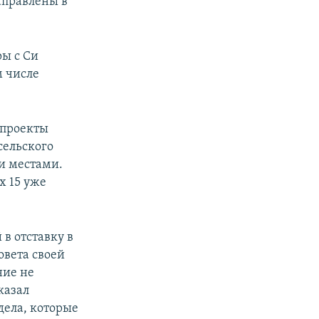
аправлены в
ры с Си
м числе
 проекты
сельского
и местами.
х 15 уже
в отставку в
овета своей
ние не
казал
дела, которые