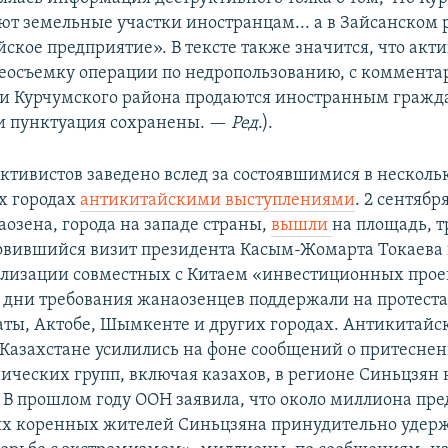
ют земельные участки иностранцам... а в Зайсанском
йское предприятие». В тексте также значится, что акт
еосъемку операции по недропользованию, с коммента
мли Курчумского района продаются иностранным граж
и пунктуация сохранены. —​
Ред
.).
активистов заведено вслед за состоявшимися в несколь
х городах
антикитайскими выступлениями
. 2 сентябр
озена, города на западе страны,
вышли
на площадь, т
овившийся визит президента Касым-Жомарта Токаева 
ализации совместных с Китаем «инвестиционных проек
дни требования жанаозенцев поддержали на протеста
аты, Актобе, Шымкенте и других городах. Антикитайс
 Казахстане усилились на фоне сообщений о притесне
ических групп, включая казахов, в регионе Синьцзян 
. В прошлом году ООН заявила, что около миллиона пр
х коренных жителей Синьцзяна принудительно удерж