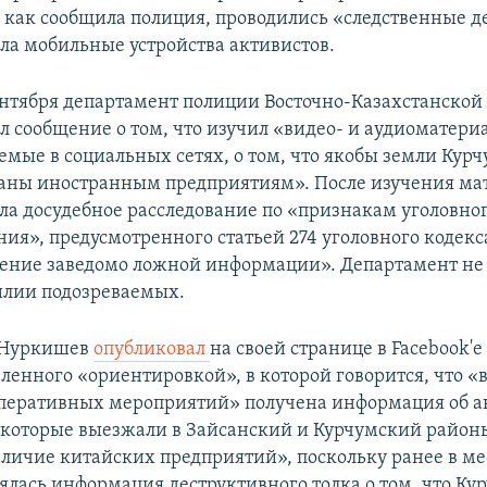
е, как сообщила полиция, проводились «следственные д
ла мобильные устройства активистов.
ентября департамент полиции Восточно-Казахстанской
л сообщение о том, что изучил «видео- и аудиоматери
емые в социальных сетях, о том, что якобы земли Кур
аны иностранным предприятиям». После изучения ма
ла досудебное расследование по «признакам уголовно
ия», предусмотренного статьей 274 уголовного кодекс
ение заведомо ложной информации». Департамент не
илии подозреваемых.
 Нуркишев
опубликовал
на своей странице в Facebook'
вленного «ориентировкой», в которой говорится, что «в
перативных мероприятий» получена информация об а
 которые выезжали в Зайсанский и Курчумский район
аличие китайских предприятий», поскольку ранее в м
ялась информация деструктивного толка о том, что Ку