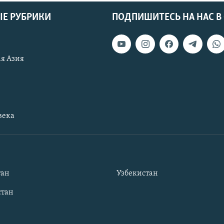
Е РУБРИКИ
ПОДПИШИТЕСЬ НА НАС В
я Азия
века
тан
Узбекистан
тан