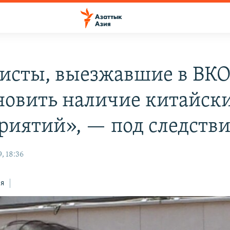
исты, выезжавшие в ВК
новить наличие китайск
риятий», — под следств
, 18:36
ся