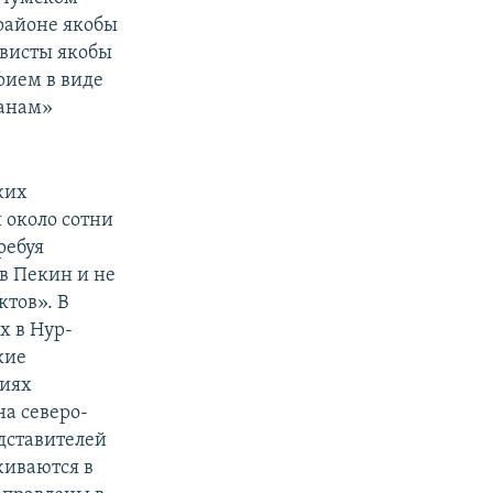
 районе якобы
ивисты якобы
рием в виде
данам»
ких
я около сотни
ребуя
в Пекин и не
тов». В
х в Нур-
кие
ниях
на северо-
едставителей
иваются в