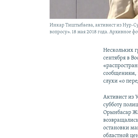
Инкар Тиштыбаева, активист из Нур-Сул
вопросу». 18 мая 2018 года. Архивное фо
Нескольких г
сентября в Во
«распростран
сообщениям, 
слухи «о пер
Активист из У
субботу поли
Орынбасар Жа
возвращались
остановки ма
областной цен