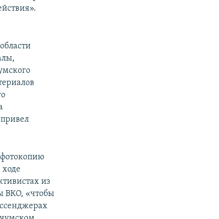
ействия».
 области
алы,
чумского
териалов
го
а
 привел
е фотокопию
 ходе
ктивистах из
ы ВКО, «чтобы
ессенджерах
рчумском