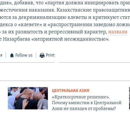
одня», добавив, что «партия должна инициировать пр
ужесточения наказания. Казахстанские правозащитник
рются за декриминализацию клеветы и критикуют ста
одекса о «клевете» и «распространении заведомо ложн
за их размытость и репрессивный характер,
назвали
е Назарбаева «неприятной неожиданностью».
ся
Follow us
Print
ЦЕНТРАЛЬНАЯ АЗИЯ
«Краткосрочное решение».
Почему амнистии в Центральной
Азии не панацея от проблемы?