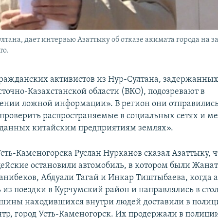
тана, дает интервью Азаттыку об отказе акимата города на з
то.
ражданских активистов из Нур-Султана, задержанных 
сточно-Казахстанской области (ВКО), подозревают в
ении ложной информации». В регион они отправились,
проверить распространяемые в социальных сетях и м
еданных китайским предприятиям землях».
сть-Каменогорска Руслан Нурканов сказал Азаттыку, ч
цейские остановили автомобиль, в котором были Жана
нибеков, Абдуали Тагай и Инкар Тиштыбаева, когда 
 из поездки в Курчумский район и направлялись в стол
шины находившихся внутри людей доставили в полиц
тр, город Усть-Каменогорск. Их продержали в полиции