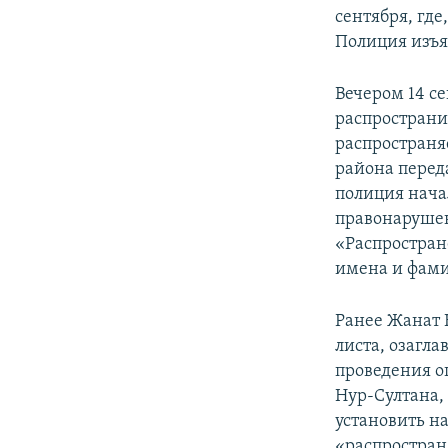
сентября, гд
Полиция изъя
Вечером 14 с
распространи
распространя
района перед
полиция нача
правонарушен
«Распростран
имена и фам
Ранее Жанат
листа, озагла
проведения о
Нур-Султана,
установить н
«распростран