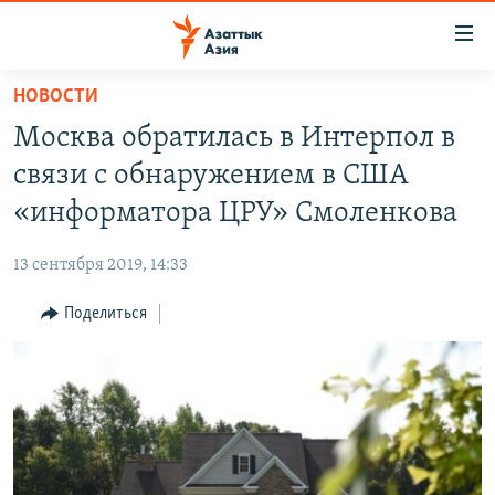
Доступность
ссылок
Вернуться
НОВОСТИ
к
ЦЕНТРАЛЬНАЯ АЗИЯ
Москва обратилась в Интерпол в
основному
НОВОСТИ
КАЗАХСТАН
содержанию
связи с обнаружением в США
ВОЙНА В УКРАИНЕ
Вернутся
КЫРГЫЗСТАН
«информатора ЦРУ» Смоленкова
к
НА ДРУГИХ ЯЗЫКАХ
УЗБЕКИСТАН
главной
13 сентября 2019, 14:33
ТАДЖИКИСТАН
ҚАЗАҚША
навигации
ПОДПИШИТЕСЬ НА НАС В СОЦСЕТЯХ
Вернутся
Поделиться
КЫРГЫЗЧА
к
ЎЗБЕКЧА
поиску
ТОҶИКӢ
Все сайты РСЕ/РС
TÜRKMENÇE