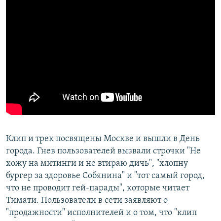
Клип и трек посвящены Москве и вышли в День
города. Гнев пользователей вызвали строчки "Не
хожу на митинги и не втираю дичь", "хлопну
бургер за здоровье Собянина" и "тот самый город,
что не проводит гей-парады", которые читает
Тимати. Пользователи в сети заявляют о
"продажности" исполнителей и о том, что "клип