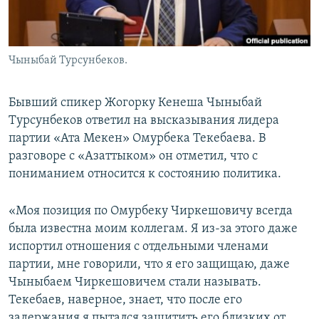
Чыныбай Турсунбеков.
Бывший спикер Жогорку Кенеша Чыныбай
Турсунбеков ответил на высказывания лидера
партии «Ата Мекен» Омурбека Текебаева. В
разговоре с «Азаттыком» он отметил, что с
пониманием относится к состоянию политика.
«Моя позиция по Омурбеку Чиркешовичу всегда
была известна моим коллегам. Я из-за этого даже
испортил отношения с отдельными членами
партии, мне говорили, что я его защищаю, даже
Чыныбаем Чиркешовичем стали называть.
Текебаев, наверное, знает, что после его
задержания я пытался защитить его близких от