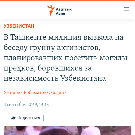
Доступность
ссылок
Вернуться
УЗБЕКИСТАН
к
ЦЕНТРАЛЬНАЯ АЗИЯ
В Ташкенте милиция вызвала на
основному
НОВОСТИ
КАЗАХСТАН
содержанию
беседу группу активистов,
ВОЙНА В УКРАИНЕ
Вернутся
КЫРГЫЗСТАН
планировавших посетить могилы
к
НА ДРУГИХ ЯЗЫКАХ
УЗБЕКИСТАН
предков, боровшихся за
главной
ТАДЖИКИСТАН
ҚАЗАҚША
навигации
независимость Узбекистана
ПОДПИШИТЕСЬ НА НАС В СОЦСЕТЯХ
Вернутся
КЫРГЫЗЧА
к
Умидбек Бобоматов/Озодлик
ЎЗБЕКЧА
поиску
3 сентября 2019, 14:15
ТОҶИКӢ
Все сайты РСЕ/РС
Поделиться
TÜRKMENÇE