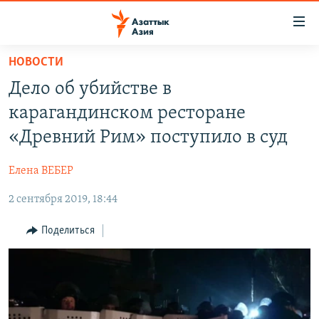
Доступность
ссылок
Вернуться
НОВОСТИ
к
ЦЕНТРАЛЬНАЯ АЗИЯ
Дело об убийстве в
основному
НОВОСТИ
КАЗАХСТАН
содержанию
карагандинском ресторане
ВОЙНА В УКРАИНЕ
Вернутся
КЫРГЫЗСТАН
«Древний Рим» поступило в суд
к
НА ДРУГИХ ЯЗЫКАХ
УЗБЕКИСТАН
главной
Елена ВЕБЕР
ТАДЖИКИСТАН
ҚАЗАҚША
навигации
ПОДПИШИТЕСЬ НА НАС В СОЦСЕТЯХ
Вернутся
2 сентября 2019, 18:44
КЫРГЫЗЧА
к
ЎЗБЕКЧА
Поделиться
поиску
ТОҶИКӢ
Все сайты РСЕ/РС
TÜRKMENÇE