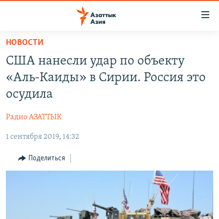
Доступность
ссылок
Вернуться
НОВОСТИ
к
ЦЕНТРАЛЬНАЯ АЗИЯ
США нанесли удар по объекту
основному
НОВОСТИ
КАЗАХСТАН
содержанию
«Аль-Каиды» в Сирии. Россия это
ВОЙНА В УКРАИНЕ
Вернутся
КЫРГЫЗСТАН
осудила
к
НА ДРУГИХ ЯЗЫКАХ
УЗБЕКИСТАН
главной
Радио АЗАТТЫК
ТАДЖИКИСТАН
ҚАЗАҚША
навигации
ПОДПИШИТЕСЬ НА НАС В СОЦСЕТЯХ
Вернутся
1 сентября 2019, 14:32
КЫРГЫЗЧА
к
ЎЗБЕКЧА
Поделиться
поиску
ТОҶИКӢ
Все сайты РСЕ/РС
TÜRKMENÇE