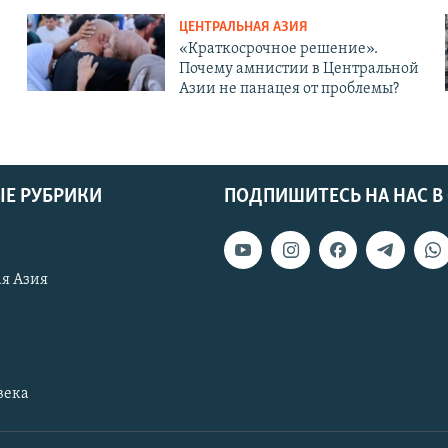
ЦЕНТРАЛЬНАЯ АЗИЯ
«Краткосрочное решение».
Почему амнистии в Центральной
Азии не панацея от проблемы?
Е РУБРИКИ
ПОДПИШИТЕСЬ НА НАС В
я Азия
века