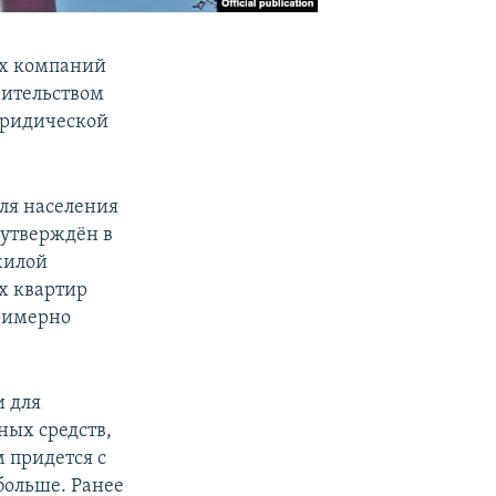
ых компаний
вительством
юридической
для населения
 утверждён в
жилой
х квартир
примерно
и для
ных средств,
м придется с
 больше. Ранее