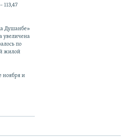
– 113,47
да Душанбе»
а увеличена
валось по
ой жилой
е ноября и