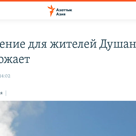
ение для жителей Душан
ожает
 14:02
ся