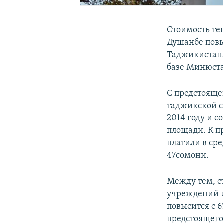
Стоимость те
Душанбе повы
Таджикистана
базе Минюста
С предстояще
таджикской с
2014 году и с
площади. К п
платили в сре
47сомони.
Между тем, с
учреждений и
повысится с 6
предстоящего 