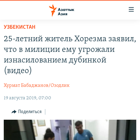
Доступность
ссылок
Вернуться
УЗБЕКИСТАН
к
ЦЕНТРАЛЬНАЯ АЗИЯ
25-летний житель Хорезма заявил,
основному
НОВОСТИ
КАЗАХСТАН
содержанию
что в милиции ему угрожали
ВОЙНА В УКРАИНЕ
Вернутся
КЫРГЫЗСТАН
изнасилованием дубинкой
к
НА ДРУГИХ ЯЗЫКАХ
УЗБЕКИСТАН
(видео)
главной
ТАДЖИКИСТАН
ҚАЗАҚША
навигации
ПОДПИШИТЕСЬ НА НАС В СОЦСЕТЯХ
Хурмат Бабаджанов/Озодлик
Вернутся
КЫРГЫЗЧА
к
19 августа 2019, 07:00
ЎЗБЕКЧА
поиску
Поделиться
ТОҶИКӢ
Все сайты РСЕ/РС
TÜRKMENÇE