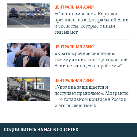
ЦЕНТРАЛЬНАЯ АЗИЯ
«Очень помпезно». Кортежи
президентов в Центральной Азии
и эксцессы, которые с ними
связывают
ЦЕНТРАЛЬНАЯ АЗИЯ
«Краткосрочное решение».
Почему амнистии в Центральной
Азии не панацея от проблемы?
ЦЕНТРАЛЬНАЯ АЗИЯ
«Украина защищается и
поступает правильно». Мигранты
— о топливном кризисе в России
и его последствиях
ПОДПИШИТЕСЬ НА НАС В СОЦСЕТЯХ