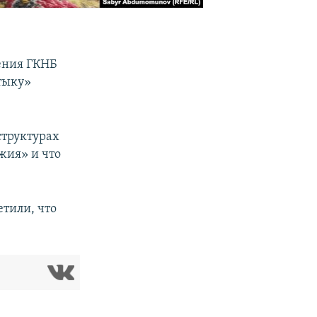
ения ГКНБ
тыку»
структурах
жия» и что
етили, что