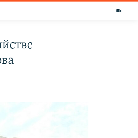
ийстве
ова