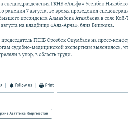
 спецподразделения ГКНБ «Альфа» Усенбек Ниязбеков
го ранения 7 августа, во время проведения спецоперац
ывшего президента Алмазбека Атамбаева в селе Кой-
 августа на кладбище «Ала-Арча», близ Бишкека.
л председатель ГКНБ Орозбек Опумбаев на пресс-конфе
итогам судебно-медицинской экспертизы выяснилось, чт
реляли в упор, в область груди.
ся
Follow us
Print
рхив Азаттыка Кыргызстан