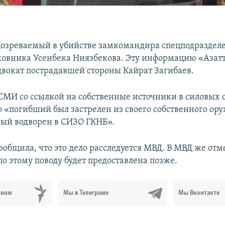
озреваемый в убийстве замкомандира спецподраздел
ковника Усенбека Ниязбекова. Эту информацию «Азат
двокат пострадавшей стороны Кайрат Загибаев.
СМИ со ссылкой на собственные источники в силовых 
о «погибший был застрелен из своего собственного ору
ый водворен в СИЗО ГКНБ».
общила, что это дело расследуется МВД. В МВД же отм
о этому поводу будет предоставлена позже.
ьном
Мы в Телеграме
Мы Вконтакте