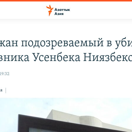
жан подозреваемый в уб
вника Усенбека Ниязбек
19:32
ся