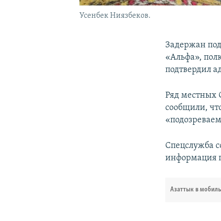
Усенбек Ниязбеков.
Задержан под
«Альфа», пол
подтвердил а
Ряд местных 
сообщили, чт
«подозреваем
Спецслужба со
информация п
Азаттык в мобил