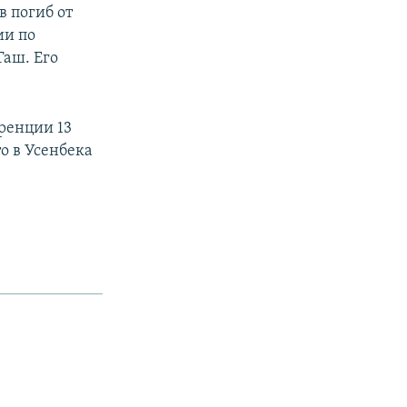
 погиб от
ии по
Таш. Его
ренции 13
о в Усенбека