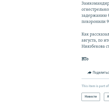
Замкомандира
огнестрельно
задержанию б
похоронили 9
Как рассказа
августа, по 
Ниязбекова ст
BTo
Поделить
This item is part of
Новости
А