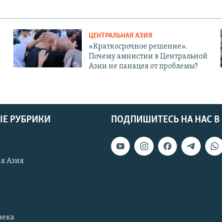
ЦЕНТРАЛЬНАЯ АЗИЯ
«Краткосрочное решение».
Почему амнистии в Центральной
Азии не панацея от проблемы?
Е РУБРИКИ
ПОДПИШИТЕСЬ НА НАС В
я Азия
века